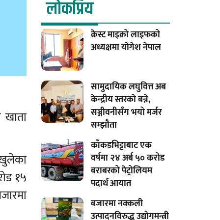
लाेकप्रिय
क्रेस्ट माइक्रो लाइफको
अध्यक्षमा योगेश नेपाल
सामुदायिक लघुवित्त अब
केन्द्रीय स्तरको बन्ने,
सञ्जीवनीसँग भयो मर्जर
ही खाता
सम्झौता
काँकडभिट्टाबाट एक
खुलेका
वर्षमा २४ अर्ब ५० करोड
बराबरको पेट्रोलियम
रोड १५
पदार्थ आयात
बजारमा
बजारमा नक्कली
उत्पादनविरुद्ध उद्योगमन्त्री