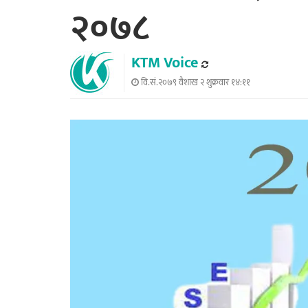
२०७८
KTM Voice
वि.सं.२०७९ वैशाख २ शुक्रवार १४:११