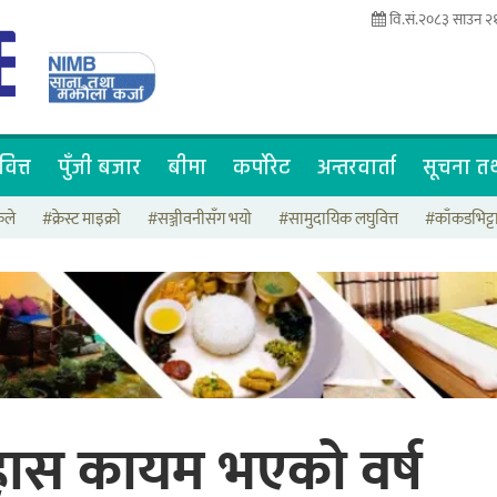
वि.सं.२०८३ साउन २१
वित्त
पुँजी बजार
बीमा
कर्पोरेट
अन्तरवार्ता
सूचना तथ
कले
#क्रेस्ट माइक्रो
#सञ्जीवनीसँग भयो
#सामुदायिक लघुवित्त
#काँकडभिट्
हास कायम भएको वर्ष