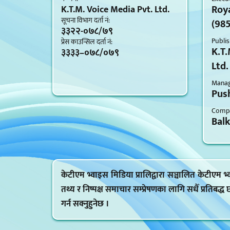
Roy
K.T.M. Voice Media Pvt. Ltd.
सूचना विभाग दर्ता नं‍:
(98
३३२२-०७८/७९
Publis
प्रेस काउन्सिल दर्ता नं‍:
K.T.
३३३३–०७८/०७९
Ltd.
Managi
Push
Compa
Bal
केटीएम भ्वाइस मिडिया प्रालिद्वारा सञ्चालित केटीएम
तथ्य र निष्पक्ष समाचार सम्प्रेषणका लागि सधैँ प्रतिबद्ध
गर्न सक्नुहुनेछ ।