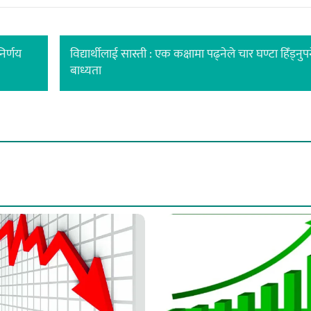
िर्णय
विद्यार्थीलाई सास्ती : एक कक्षामा पढ्नेले चार घण्टा हिँड्नुपर्
बाध्यता