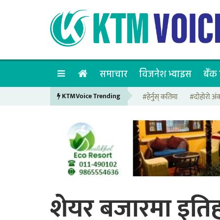
समाचार
विजनेश भ्वाइस
बैंक 
KTMVoice Trending
#हेर्नुस् कतिमा
#दोहोरो अं
शेयर बजारमा इति