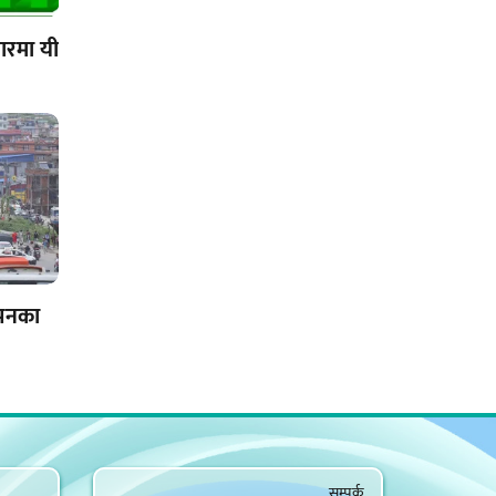
ारमा यी
ापनका
सम्पर्क