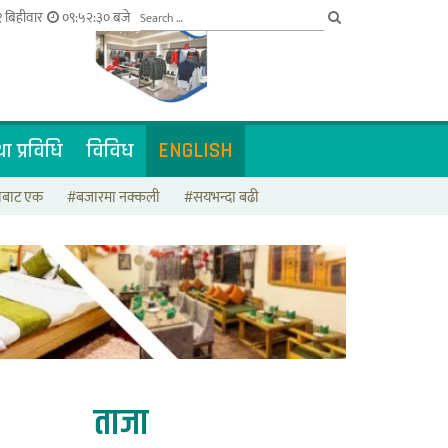
 बिहीवार
०९:५२:३१ बजे
ा प्रविधि
विविध
ENGLISH
टाबाट एक
#बजारमा नक्कली
#सयभन्दा बढी
ताजा