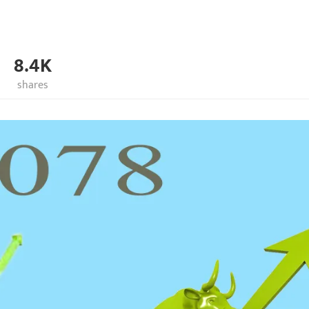
8.4K
shares