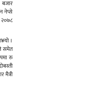
, बजार
नेप्से
् २०७८
ग¥यो ।
ले समेत
ुपमा रु
ोबस्ती
 मैत्री