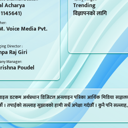
al Acharya
Trending
51145641)
विज्ञापनकाे लागि
her:
M. Voice Media Pvt.
ng Director :
pa Raj Giri
ny Manager:
krishna Poudel
 भ्वाइस डटकम अर्थप्रधान डिजिटल अनलाइन पत्रिका आर्थिक मिडिया सञ्चाल
 छौँ । तपाईको सल्लाह सुझावको हामी सधैँ अपेक्षा गर्दर्छौं । कुनै पनि सल्ला