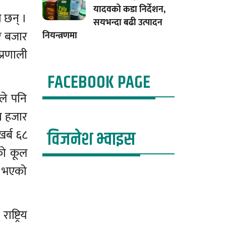
यादवको कडा निर्देशन,
 छन् ।
सयभन्दा बढी उत्पादन
यर बजार
नियन्त्रणमा
प्रणाली
FACEBOOK PAGE
ले पनि
न हजार
खर्ब ६८
विजनेश भ्वाइस
को कूल
ढी भएको
्ट्रिय