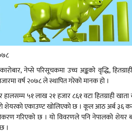
२०७८
ोबार, नेप्से परिसूचकमा उच्च अङ्कको वृद्धि, हितग्रा
जारमा वर्ष २०७८ ले स्थापित गरेको मानक हो ।
र हालसम्म ५१ लाख २१ हजार ८६१ वटा हितग्राही खाता 
मेरो शेयरको एकाउण्ट खोलिएको छ । कूल आठ अर्ब ३६ क
ीकरण गरिएको छ । यो विवरणले पनि नेपालको शेयर 
दछ ।