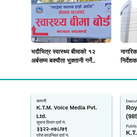
स्थापना गर्ने
आग्रह
भदौभित्र स्वास्थ्य बीमाको १२
नागरिक
अर्बसम्म बक्यौता भुक्तानी गर्ने
निर्देश
सरकारको तयारी
अन्तिम 
कम्पनी
Execut
Roy
K.T.M. Voice Media Pvt.
(98
Ltd.
सूचना विभाग दर्ता नं‍:
Publis
३३२२-०७८/७९
K.T
प्रेस काउन्सिल दर्ता नं‍: