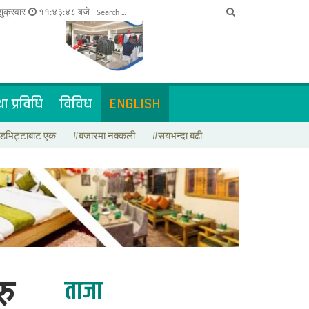
ुक्रवार
११:४३:४८ बजे
ा प्रविधि
विविध
ENGLISH
डभिट्टाबाट एक
#बजारमा नक्कली
#सयभन्दा बढी
ताजा
रु