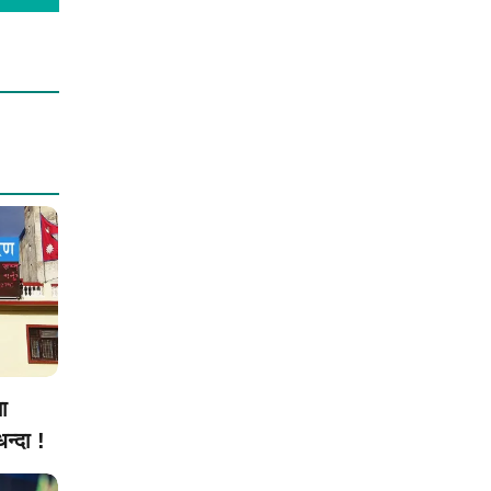
ा
न्दा !