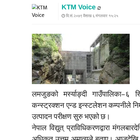
KTM Voice
वि.सं.२०७९ वैशाख ६ मंगलवार १५:२५
लमजुङको मर्स्याङ्दी गाउँपालिका–६ स
कन्स्ट्रक्शन एन्ड इन्स्टलेशन कम्पनीले नि
उत्पादन परीक्षण सुरु भएको छ।
नेपाल विद्युत् प्राविधिकरणद्वारा मंगलबा
अधिकृत उत्तम अमात्यले बताए। आजदेखि तीन