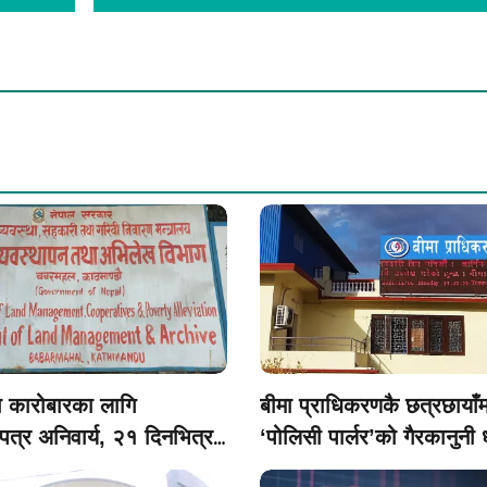
ा कारोबारका लागि
बीमा प्राधिकरणकै छत्रछायाँम
त्र अनिवार्य, २१ दिनभित्र
‘पोलिसी पार्लर’को गैरकानुनी ध
न आवेदन दिन विभागको