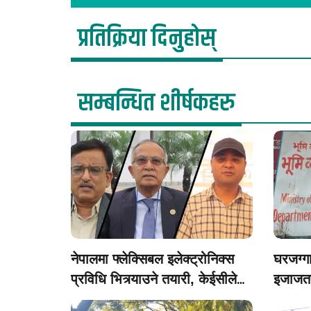
प्रतिक्रिया दिनुहोस्
सम्बन्धित शीर्षकहरु
नेपालमा फ्लेक्सिबल इलेक्ट्रोनिक्स
घरजग्ग
प्रविधि भित्र्याउने तयारी, केईसीले
इजाजतप
आर–टु–आर प्रिन्टिङ फाउन्ड्री
अनलाइ