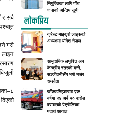
नियुक्तिका लागि पाँच
जनाको अन्तिम सूची
े र सबै
लाेकप्रिय
श्चा्त
क्रेस्ट माइक्रो लाइफको
अध्यक्षमा योगेश नेपाल
ने गरी
ण लाइन
प्रसारण
सामुदायिक लघुवित्त अब
केन्द्रीय स्तरको बन्ने,
बिजुली
सञ्जीवनीसँग भयो मर्जर
सम्झौता
लिका–८
काँकडभिट्टाबाट एक
 दिएको
वर्षमा २४ अर्ब ५० करोड
बराबरको पेट्रोलियम
पदार्थ आयात