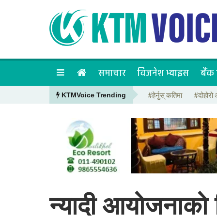
समाचार
विजनेश भ्वाइस
बैंक 
#हेर्नुस् कतिमा
#दोहोरो 
KTMVoice Trending
न्यादी आयोजनाको वि