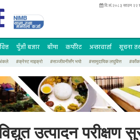
वि.सं.२०८३ साउन २२ श
वित्त
पुँजी बजार
बीमा
कर्पोरेट
अन्तरवार्ता
सूचना तथ
अंकले
#क्रेस्ट माइक्रो
#सञ्जीवनीसँग भयो
#सामुदायिक लघुवित्त
#काँक
द्युत उत्पादन परीक्षण सु