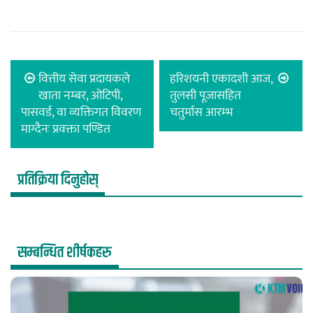
वित्तीय सेवा प्रदायकले
हरिशयनी एकादशी आज,
खाता नम्बर, ओटिपी,
तुलसी पूजासहित
पासवर्ड, वा व्यक्तिगत विवरण
चतुर्मास आरम्भ
माग्दैनः प्रवक्ता पण्डित
प्रतिक्रिया दिनुहोस्
सम्बन्धित शीर्षकहरु