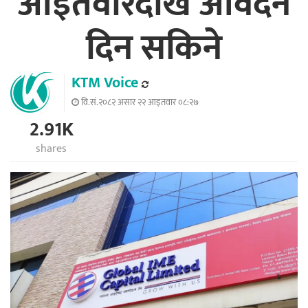
आइतवारदेखि आवेदन
दिन सकिने
KTM Voice
वि.सं.२०८२ असार २२ आइतवार ०८:२७
2.91K
shares