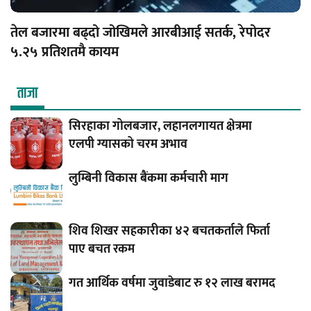
तेल बजारमा बढ्दो जोखिमले आरबीआई सतर्क, रेपोदर
५.२५ प्रतिशतमै कायम
ताजा
सिरहाका गोलबजार, लहानलगायत क्षेत्रमा
एलपी ग्यासको चरम अभाव
लुम्बिनी विकास बैंकमा कर्मचारी माग
शिव शिखर सहकारीका ४२ बचतकर्ताले फिर्ता
पाए बचत रकम
गत आर्थिक वर्षमा जुवाडेबाट रु १२ लाख बरामद