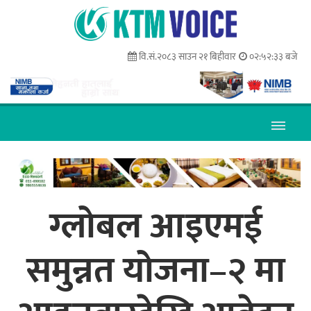
वि.सं.२०८३ साउन २१ बिहीवार
०२:५२:३४ बजे
ग्लोबल आइएमई
समुन्नत योजना–२ मा