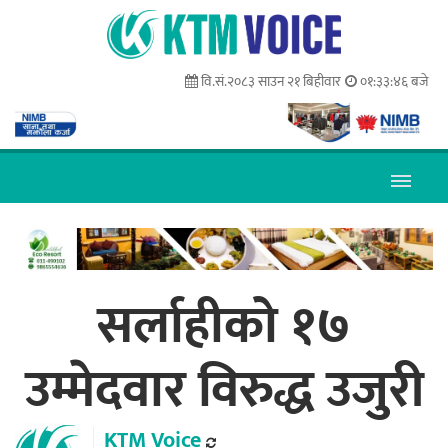
वि.सं.२०८३ साउन २१ बिहीवार
०१:३३:४७ बजे
सर्लाहीको १७
उम्मेदवार विरुद्ध उजुरी
KTM Voice