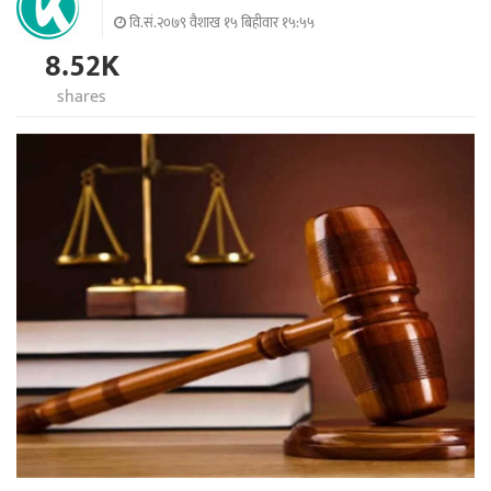
वि.सं.२०७९ वैशाख १५ बिहीवार १५:५५
8.52K
shares