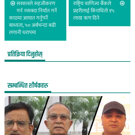
सरकारले सहजीकरण
राष्ट्रिय वाणिज्य बैंकले
गर्न नसक्दा निर्यात गर्ने
प्रहरीलाई बिनाधितो १५
काठमा आयात गर्नुपर्ने
लाख ऋण दिने
बाध्यता, ५० अर्बभन्दा बढी
लगानी धरापमा
प्रतिक्रिया दिनुहोस्
सम्बन्धित शीर्षकहरु