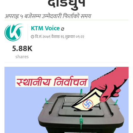
दौडधुप
अपराह्न ५ बजेसम्म उम्मेदवारी फिर्ताको समय
KTM Voice
वि.सं.२०७९ वैशाख १६ शुक्रवार ०९:२२
5.88K
shares