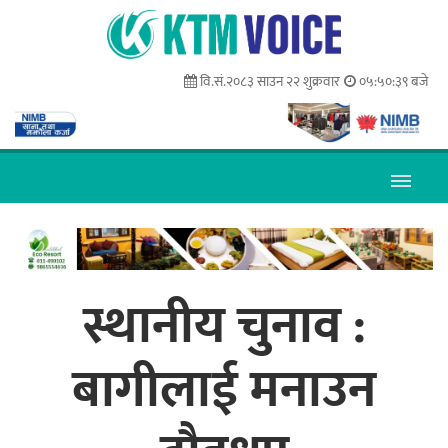
वि.सं.२०८३ साउन २२ शुक्रवार
०५:५०:४० बजे
स्थानीय चुनाव :
बागीलाई मनाउन