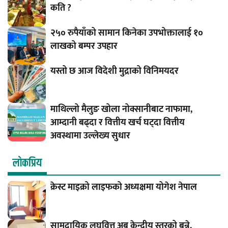
कति ?
२५० रुपैयाँको सामान किनेका उपभोक्तालाई १०
लाखको बम्पर उपहार
यस्तो छ आज विदेशी मुद्राको विनिमयदर
माथिल्लो मैलुङ खोला नोक्सानीबाट नाफामा,
आम्दानी बढ्दा र वित्तीय खर्च घट्दा वित्तीय
अवस्थामा उल्लेख्य सुधार
लाेकप्रिय
क्रेस्ट माइक्रो लाइफको अध्यक्षमा योगेश नेपाल
सामुदायिक लघुवित्त अब केन्द्रीय स्तरको बन्ने,