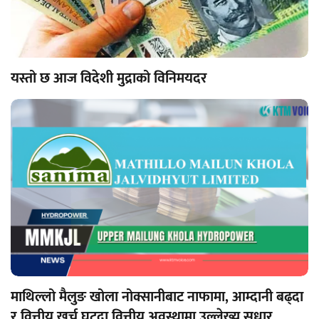
यस्तो छ आज विदेशी मुद्राको विनिमयदर
माथिल्लो मैलुङ खोला नोक्सानीबाट नाफामा, आम्दानी बढ्दा
र वित्तीय खर्च घट्दा वित्तीय अवस्थामा उल्लेख्य सुधार