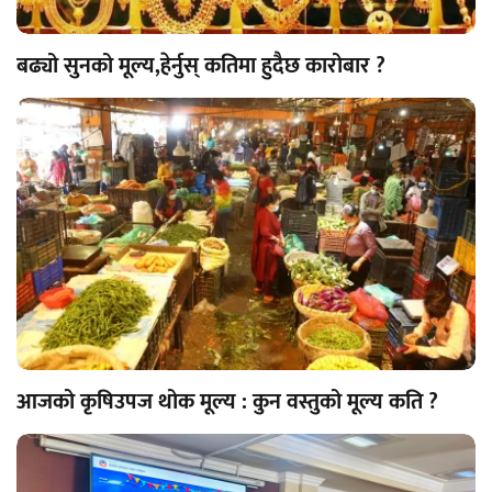
बढ्यो सुनको मूल्य,हेर्नुस् कतिमा हुदैछ कारोबार ?
आजको कृषिउपज थोक मूल्य : कुन वस्तुको मूल्य कति ?