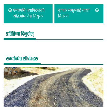
एनएमबि क्यापिटलको
कृषक समूहलाई बाख्रा
सीईओमा वैद्य नियुक्त
वितरण
प्रतिक्रिया दिनुहोस्
सम्बन्धित शीर्षकहरु