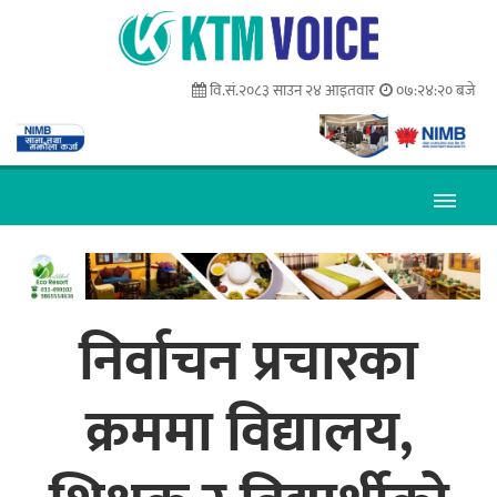
वि.सं.२०८३ साउन २४ आइतवार
०७:२४:२१ बजे
निर्वाचन प्रचारका
क्रममा विद्यालय,