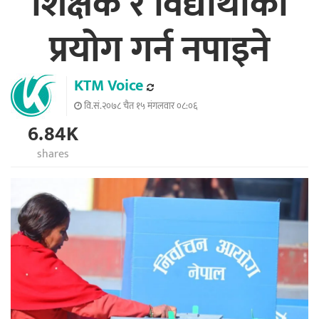
शिक्षक र विद्यार्थीको
प्रयोग गर्न नपाइने
KTM Voice
वि.सं.२०७८ चैत १५ मंगलवार ०८:०६
6.84K
shares