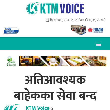
वि.सं.२०८३ साउन २३ शनिवार
०३:१३:२२ बजे
अतिआवश्यक
बाहेकका सेवा बन्द
KTM Voice