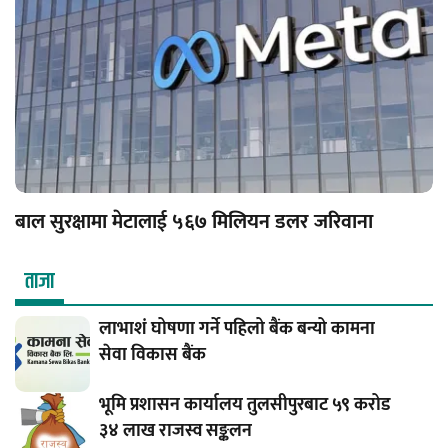
बाल सुरक्षामा मेटालाई ५६७ मिलियन डलर जरिवाना
ताजा
लाभाशं घोषणा गर्ने पहिलो बैंक बन्यो कामना
सेवा विकास बैंक
भूमि प्रशासन कार्यालय तुलसीपुरबाट ५९ करोड
३४ लाख राजस्व सङ्कलन