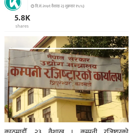
वि.सं.२०७९ वैशाख २३ शुक्रवार १५:५३
5.8K
shares
काठमाडौँ, २३ वैशाख । कम्पनी रजिष्ट्रारको