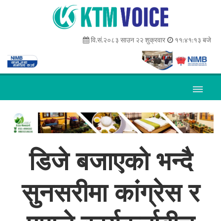
वि.सं.२०८३ साउन २२ शुक्रवार
११:४१:१३ बजे
डिजे बजाएको भन्दै
सुनसरीमा कांग्रेस र