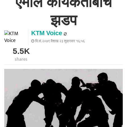
एमाले कार्यकर्ताबीच
झडप
KTM Voice
वि.सं.२०७९ वैशाख २३ शुक्रवार १६:५६
5.5K
shares