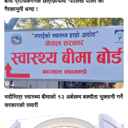
बीमा प्राधिकरणकै छत्रछायाँमा ‘पोलिसी पार्लर’को
गैरकानुनी धन्दा !
भदौभित्र स्वास्थ्य बीमाको १२ अर्बसम्म बक्यौता भुक्तानी गर्ने
सरकारको तयारी