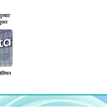
पुरबाट
्कलन
मिलियन