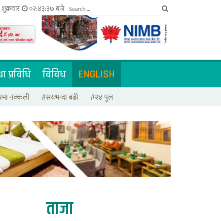
शुक्रवार
०२:४३:३८ बजे
ा प्रविधि
विविध
ENGLISH
मा नक्कली
#सयभन्दा बढी
#२४ पुल
ताजा