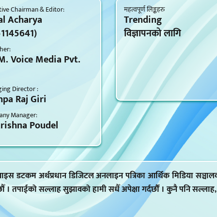
ive Chairman & Editor:
महत्वपूर्ण लिङ्कहरु
al Acharya
Trending
51145641)
विज्ञापनकाे लागि
her:
M. Voice Media Pvt.
ng Director :
pa Raj Giri
ny Manager:
krishna Poudel
 भ्वाइस डटकम अर्थप्रधान डिजिटल अनलाइन पत्रिका आर्थिक मिडिया सञ्चाल
 छौँ । तपाईको सल्लाह सुझावको हामी सधैँ अपेक्षा गर्दर्छौं । कुनै पनि सल्ला