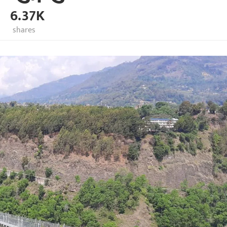
6.37K
shares