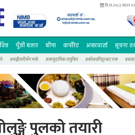
वि.सं.२०८३ साउन २२ 
वित्त
पुँजी बजार
बीमा
कर्पोरेट
अन्तरवार्ता
सूचना तथ
रो
#सञ्जीवनीसँग भयो
#सामुदायिक लघुवित्त
#काँकडभिट्टाबाट एक
#बजार
ुङ्गे पुलको तयारी