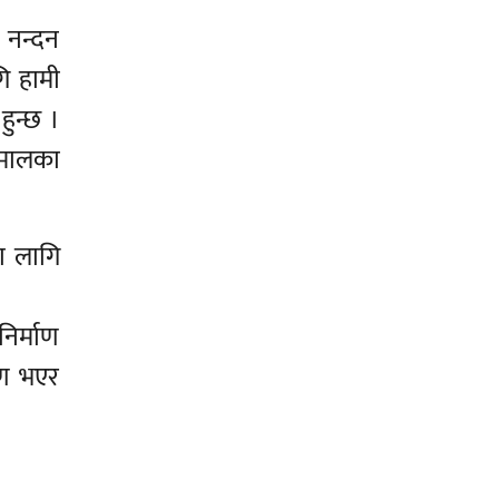
 नन्दन
ि हामी
हुन्छ ।
 मालका
ा लागि
निर्माण
ाण भएर