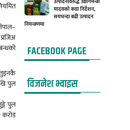
उत्पादनविरुद्ध उद्योगमन्त्री
नियमित
यादवको कडा निर्देशन,
सयभन्दा बढी उत्पादन
नियन्त्रणमा
 नेपाल–
प्रजिअ
बन्धको
FACEBOOK PAGE
तुइनकै
विजनेश भ्वाइस
ेखि पुल
्गे पुल
 २ करोड