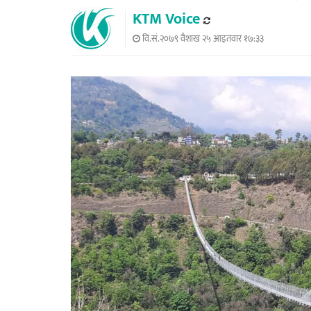
KTM Voice
वि.सं.२०७९ वैशाख २५ आइतवार १७:३३