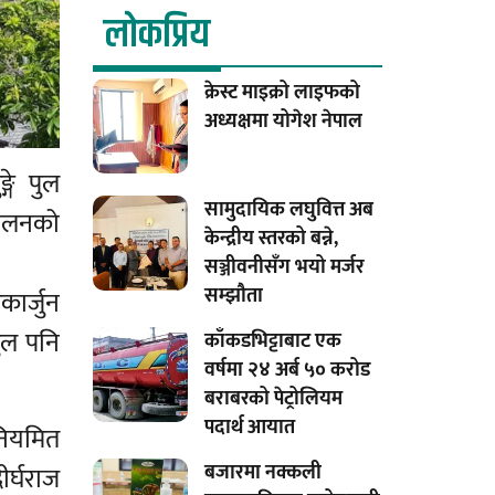
लाेकप्रिय
क्रेस्ट माइक्रो लाइफको
अध्यक्षमा योगेश नेपाल
गे पुल
सामुदायिक लघुवित्त अब
चालनको
केन्द्रीय स्तरको बन्ने,
सञ्जीवनीसँग भयो मर्जर
सम्झौता
ार्जुन
पुल पनि
काँकडभिट्टाबाट एक
वर्षमा २४ अर्ब ५० करोड
बराबरको पेट्रोलियम
पदार्थ आयात
नियमित
बजारमा नक्कली
र्घराज