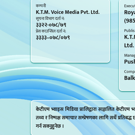
कम्पनी
Execut
Roy
K.T.M. Voice Media Pvt. Ltd.
सूचना विभाग दर्ता नं‍:
(98
३३२२-०७८/७९
Publis
प्रेस काउन्सिल दर्ता नं‍:
K.T.
३३३३–०७८/०७९
Ltd.
Managi
Push
Compa
Bal
केटीएम भ्वाइस मिडिया प्रालिद्वारा सञ्चालित केटीएम
तथ्य र निष्पक्ष समाचार सम्प्रेषणका लागि सधैँ प्रतिबद्ध
गर्न सक्नुहुनेछ ।