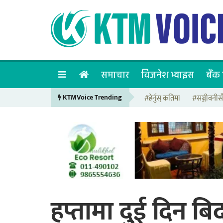
समाचार
विजनेश भ्वाइस
बैंक 
KTMVoice Trending
#हेर्नुस् कतिमा
#सञ्जीवनीस
हप्तामा दुई दिन बि