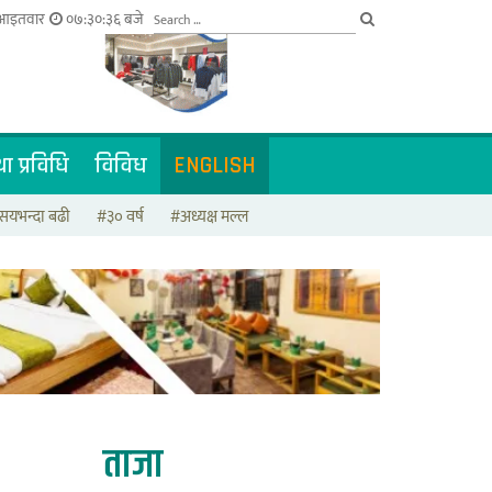
 आइतवार
०७:३०:३७ बजे
ा प्रविधि
विविध
ENGLISH
सयभन्दा बढी
#३० वर्ष
#अध्यक्ष मल्ल
ताजा