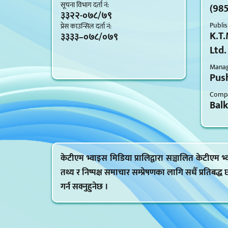
सूचना विभाग दर्ता नं‍:
(98
३३२२-०७८/७९
Publis
प्रेस काउन्सिल दर्ता नं‍:
K.T.
३३३३–०७८/०७९
Ltd.
Managi
Push
Compa
Bal
केटीएम भ्वाइस मिडिया प्रालिद्वारा सञ्चालित केटीएम
तथ्य र निष्पक्ष समाचार सम्प्रेषणका लागि सधैँ प्रतिबद्ध
गर्न सक्नुहुनेछ ।