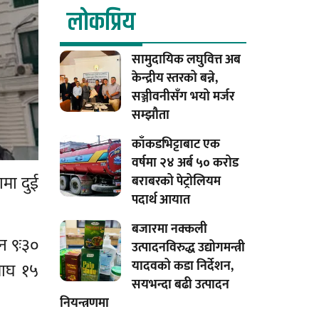
लाेकप्रिय
सामुदायिक लघुवित्त अब
केन्द्रीय स्तरको बन्ने,
सञ्जीवनीसँग भयो मर्जर
सम्झौता
काँकडभिट्टाबाट एक
वर्षमा २४ अर्ब ५० करोड
ामा दुई
बराबरको पेट्रोलियम
पदार्थ आयात
बजारमा नक्कली
न ९ः३०
उत्पादनविरुद्ध उद्योगमन्त्री
यादवको कडा निर्देशन,
माघ १५
सयभन्दा बढी उत्पादन
नियन्त्रणमा