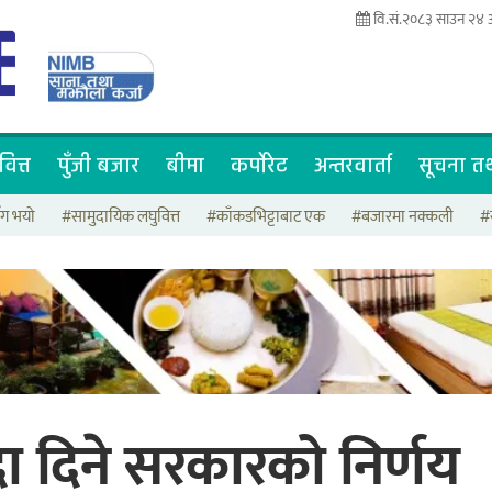
वि.सं.२०८३ साउन २४
वित्त
पुँजी बजार
बीमा
कर्पोरेट
अन्तरवार्ता
सूचना तथ
ँग भयो
#सामुदायिक लघुवित्त
#काँकडभिट्टाबाट एक
#बजारमा नक्कली
#
दा दिने सरकारको निर्णय