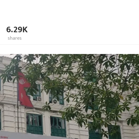
6.29K
shares