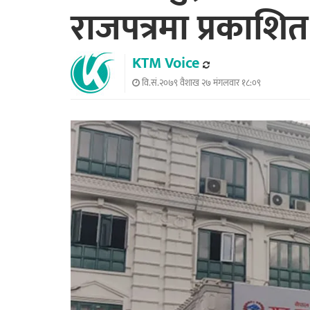
राजपत्रमा प्रकाशित
KTM Voice
वि.सं.२०७९ वैशाख २७ मंगलवार १८:०९