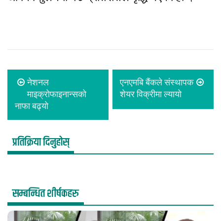
नेशनल
एनएमबि बैंकले संस्थापक
माइक्रोफाइनान्सको
शेयर विक्रीमा ल्यायो
नाफा बढ्यो
प्रतिक्रिया दिनुहोस्
सम्बन्धित शीर्षकहरु