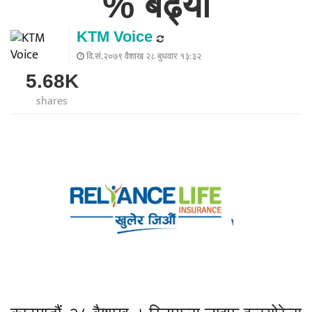
% बढ्यो
KTM Voice
वि.सं.२०७९ वैशाख २८ बुधवार १३:३२
5.68K
shares