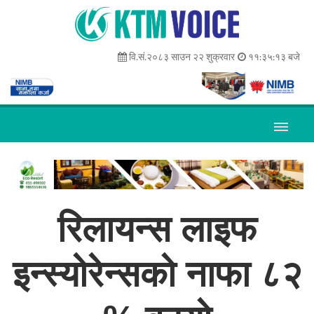
वि.सं.२०८३ साउन २२ शुक्रवार
११:३५:१३ बजे
रिलायन्स लाइफ
इन्स्योरेन्सको नाफा ८२