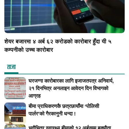
शेयर बजारमा ४ अर्ब ६२ करोडको कारोबार हुँदा यी ५
कम्पनीको उच्च कारोबार
ताजा
घरजग्गा कारोबारका लागि इजाजतपत्र अनिवार्य,
२१ दिनभित्र अनलाइन आवेदन दिन विभागको
आग्रह
बीमा प्राधिकरणकै छत्रछायाँमा ‘पोलिसी
पार्लर’को गैरकानुनी धन्दा !
भदौभित्र स्वास्थ्य बीमाको १२ अर्बसम्म बक्यौता