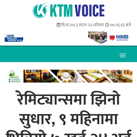
वि.सं.२०८३ साउन २३ शनिवार
०७:२६:१३ बजे
रेमिट्यान्समा झिनो
सुधार, ९ महिनामा