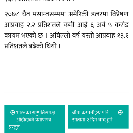
२०७८ चैत मसान्तसम्ममा अमेरिकी डलरमा विप्रेषण
आप्रवाह २.२ प्रतिशतले कमी आई ६ अर्ब ५ करोड
कायम भएको छ । अघिल्लो वर्ष यस्तो आप्रवाह १३.१
प्रतिशतले बढेको थियो ।
भारतका राष्ट्रपतिसमक्ष
बीमा कम्पनीहरु पनि
ओहोदाको प्रमाणपत्र
सातामा २ दिन बन्द हुने
प्रस्तुत