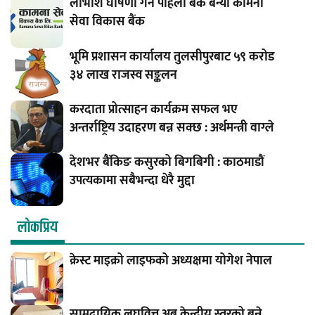
लाभाशं घोषणा गर्ने पहिलो बैंक बन्यो कामना
सेवा विकास बैंक
भूमि प्रशासन कार्यालय तुलसीपुरबाट ५९ करोड
३४ लाख राजस्व सङ्कलन
करदाता प्रोत्साहन कार्यक्रम सफल भए
अन्तर्राष्ट्रिय उदाहरण बन्न सक्छ : अर्थमन्त्री वाग्ले
देशभर बैंकिङ कसुरको बिगबिगी : काठमाडौं
उपत्यकामा सबैभन्दा धेरै मुद्दा
लाेकप्रिय
क्रेस्ट माइक्रो लाइफको अध्यक्षमा योगेश नेपाल
सामुदायिक लघुवित्त अब केन्द्रीय स्तरको बन्ने,