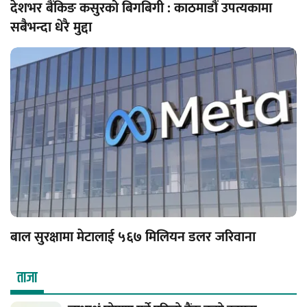
देशभर बैंकिङ कसुरको बिगबिगी : काठमाडौं उपत्यकामा
सबैभन्दा धेरै मुद्दा
बाल सुरक्षामा मेटालाई ५६७ मिलियन डलर जरिवाना
ताजा