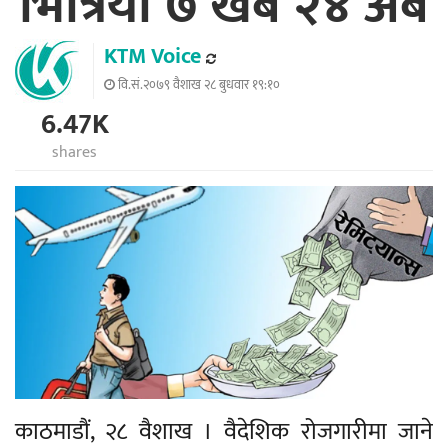
भित्रियो ७ खर्ब २४ अर्ब
KTM Voice
वि.सं.२०७९ वैशाख २८ बुधवार १९:१०
6.47K
shares
काठमाडौं, २८ वैशाख । वैदेशिक रोजगारीमा जाने