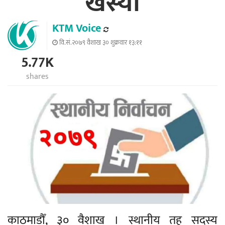
खस्यो
KTM Voice
वि.सं.२०७९ वैशाख ३० शुक्रवार १३:११
5.77K
shares
काठमाडौँ, ३० वैशाख । स्थानीय तह सदस्य