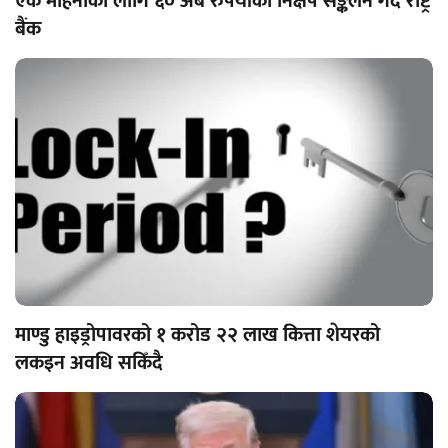
एक महिनाका लागि ६० अर्ब रुपैयाँको निक्षेप सङ्कलन गर्दै राष्ट्र
बैंक
माण्डु हाइड्रोपावरको १ करोड २२ लाख कित्ता शेयरको
लकइन अवधि सकिँदै