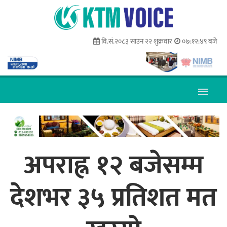
वि.सं.२०८३ साउन २२ शुक्रवार
०७:१२:५० बजे
अपराह्न १२ बजेसम्म
देशभर ३५ प्रतिशत मत