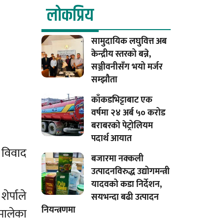
लाेकप्रिय
सामुदायिक लघुवित्त अब
केन्द्रीय स्तरको बन्ने,
सञ्जीवनीसँग भयो मर्जर
सम्झौता
काँकडभिट्टाबाट एक
वर्षमा २४ अर्ब ५० करोड
बराबरको पेट्रोलियम
पदार्थ आयात
 विवाद
बजारमा नक्कली
उत्पादनविरुद्ध उद्योगमन्त्री
यादवको कडा निर्देशन,
ेर्पाले
सयभन्दा बढी उत्पादन
नियन्त्रणमा
एमालेका