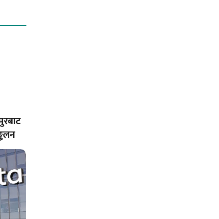
पुरबाट
्कलन