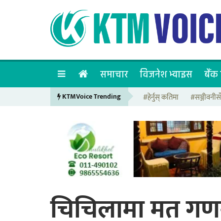
समाचार
विजनेश भ्वाइस
बैंक 
KTMVoice Trending
#हेर्नुस् कतिमा
#सञ्जीवनीस
चिचिलामा मत गणन