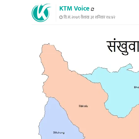
KTM Voice
वि.सं.२०७९ वैशाख ३१ शनिवार १४:४२