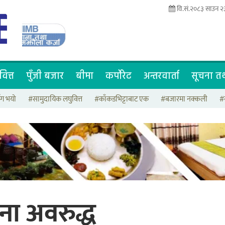
वि.सं.२०८३ साउन २
वित्त
पुँजी बजार
बीमा
कर्पोरेट
अन्तरवार्ता
सूचना तथ
ँग भयो
#सामुदायिक लघुवित्त
#काँकडभिट्टाबाट एक
#बजारमा नक्कली
#
ा अवरुद्ध