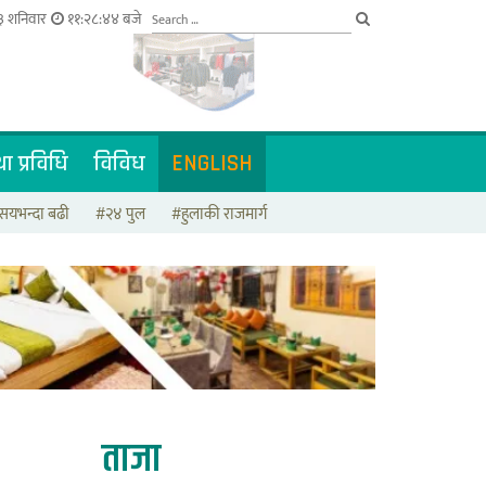
३ शनिवार
११:२८:४५ बजे
ा प्रविधि
विविध
ENGLISH
सयभन्दा बढी
#२४ पुल
#हुलाकी राजमार्ग
ताजा