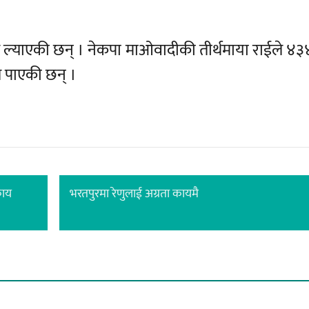
त ल्याएकी छन् । नेकपा माओवादीकी तीर्थमाया राईले ४३
त पाएकी छन् ।
काय
भरतपुरमा रेणुलाई अग्रता कायमै