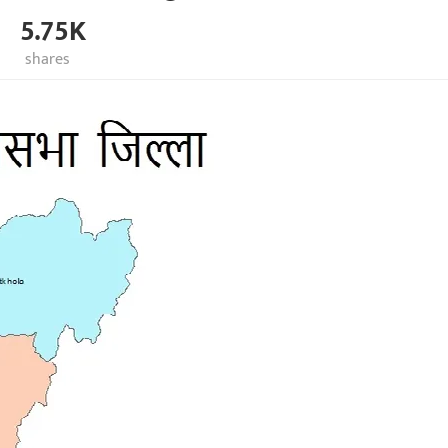
5.75K
shares