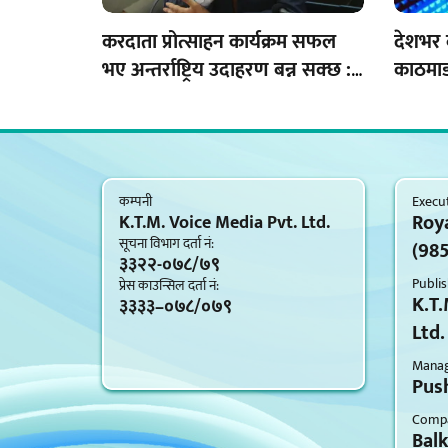
करदाता प्रोत्साहन कार्यक्रम सफल
देशभर 
भए अन्तर्राष्ट्रिय उदाहरण बन्न सक्छ :
काठमाडौ
अर्थमन्त्री वाग्ले
मुद्दा
कम्पनी
Execut
Roy
K.T.M. Voice Media Pvt. Ltd.
सूचना विभाग दर्ता नं‍:
(98
३३२२-०७८/७९
Publis
प्रेस काउन्सिल दर्ता नं‍:
K.T.
३३३३–०७८/०७९
Ltd.
Managi
Push
Compa
Bal