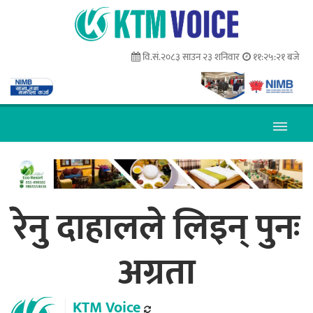
वि.सं.२०८३ साउन २३ शनिवार
११:२५:२२ बजे
रेनु दाहालले लिइन् पुनः
अग्रता
KTM Voice