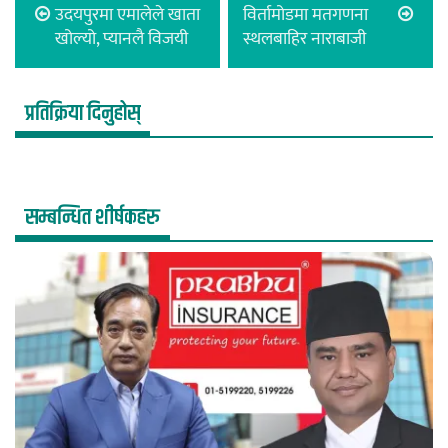
उदयपुरमा एमालेले खाता
विर्तामोडमा मतगणना
खोल्यो, प्यानलै विजयी
स्थलबाहिर नाराबाजी
प्रतिक्रिया दिनुहोस्
सम्बन्धित शीर्षकहरु