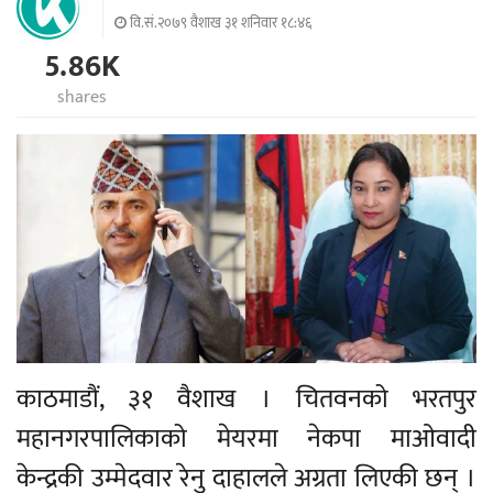
वि.सं.२०७९ वैशाख ३१ शनिवार १८:४६
5.86K
shares
काठमाडौं, ३१ वैशाख । चितवनको भरतपुर
महानगरपालिकाको मेयरमा नेकपा माओवादी
केन्द्रकी उम्मेदवार रेनु दाहालले अग्रता लिएकी छन् ।