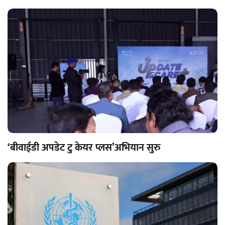
‘बीवाईडी अपडेट टु केयर प्लस’अभियान सुरु