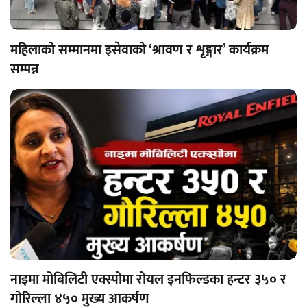
महिलाको सम्मानमा इसेवाको ‘श्रावण र शृङ्गार’ कार्यक्रम
सम्पन्न
नाइमा मोबिलिटी एक्स्पोमा रोयल इनफिल्डका हन्टर ३५० र
गोरिल्ला ४५० मुख्य आकर्षण