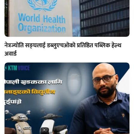
नेत्रज्योति सङ्घलाई डब्लुएचओको प्रतिष्ठित पब्लिक हेल्थ
अवार्ड