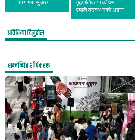
मतगणना सुचारु
गृहपालिकामा काँग्रेस–
एमाले गठबन्धनको अग्रता
प्रतिक्रिया दिनुहोस्
सम्बन्धित शीर्षकहरु