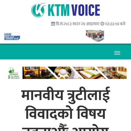
वि.सं.२०८३ साउन २४ आइतवार
०३:३३:५५ बजे
मानवीय त्रुटीलाई
विवादको विषय