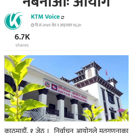
नबनाऔँः आयोग
KTM Voice
वि.सं.२०७९ जेठ १ आइतवार १६:३०
6.7K
shares
काठमाडौं, १ जेठ । निर्वाचन आयोगले मतगणनाका