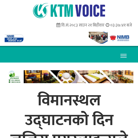
वि.सं.२०८३ साउन २१ बिहीवार
०३:३७:४२ बजे
विमानस्थल
उद्घाटनको दिन