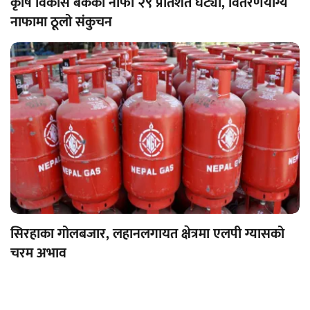
कृषि विकास बैंकको नाफा २९ प्रतिशत घट्यो, वितरणयोग्य
नाफामा ठूलो संकुचन
सिरहाका गोलबजार, लहानलगायत क्षेत्रमा एलपी ग्यासको
चरम अभाव