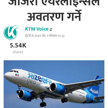
जजिरा एयरलाइन्सले
अवतरण गर्ने
KTM Voice
वि.सं.२०७९ जेठ २ सोमवार १०:३३
5.54K
shares