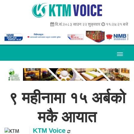
वि.सं.२०८३ साउन २२ शुक्रवार
११:२४:२१ बजे
९ महीनामा १५ अर्बको
मकै आयात
KTM Voice