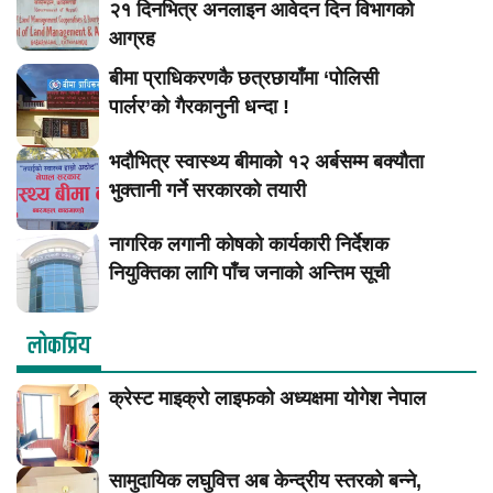
२१ दिनभित्र अनलाइन आवेदन दिन विभागको
आग्रह
बीमा प्राधिकरणकै छत्रछायाँमा ‘पोलिसी
पार्लर’को गैरकानुनी धन्दा !
भदौभित्र स्वास्थ्य बीमाको १२ अर्बसम्म बक्यौता
भुक्तानी गर्ने सरकारको तयारी
नागरिक लगानी कोषको कार्यकारी निर्देशक
नियुक्तिका लागि पाँच जनाको अन्तिम सूची
लाेकप्रिय
क्रेस्ट माइक्रो लाइफको अध्यक्षमा योगेश नेपाल
सामुदायिक लघुवित्त अब केन्द्रीय स्तरको बन्ने,