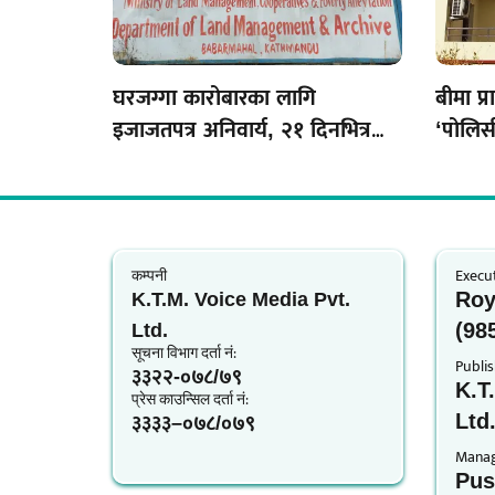
घरजग्गा कारोबारका लागि
बीमा प्
इजाजतपत्र अनिवार्य, २१ दिनभित्र
‘पोलिसी
अनलाइन आवेदन दिन विभागको
आग्रह
कम्पनी
Execut
Roy
K.T.M. Voice Media Pvt.
(98
Ltd.
सूचना विभाग दर्ता नं‍:
Publis
३३२२-०७८/७९
K.T
प्रेस काउन्सिल दर्ता नं‍:
Ltd
३३३३–०७८/०७९
Managi
Pus