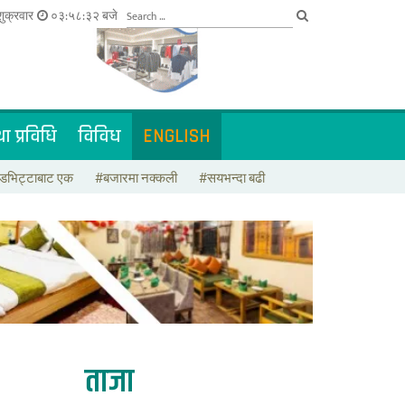
ुक्रवार
०३:५८:३२ बजे
ा प्रविधि
विविध
ENGLISH
डभिट्टाबाट एक
#बजारमा नक्कली
#सयभन्दा बढी
ताजा