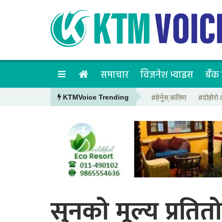
समाचार
विजनेश भ्वाइस
बैंक 
#हेर्नुस् कतिमा
#दोहोरो 
KTMVoice Trending
सुनको मूल्य प्रति