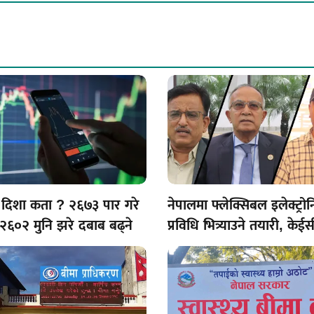
को दिशा कता ? २६७३ पार गरे
नेपालमा फ्लेक्सिबल इलेक्ट्रो
 २६०२ मुनि झरे दबाब बढ्ने
प्रविधि भित्र्याउने तयारी, केईस
आर–टु–आर प्रिन्टिङ फाउन्ड्री
गर्ने