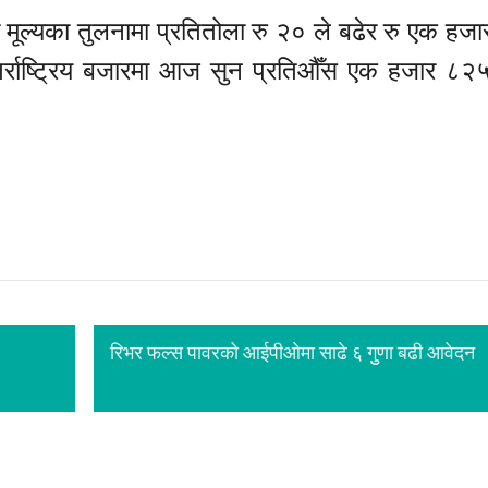
ार मूल्यका तुलनामा प्रतितोला रु २० ले बढेर रु एक हज
र्राष्ट्रिय बजारमा आज सुन प्रतिऔँस एक हजार ८
रिभर फल्स पावरको आईपीओमा साढे ६ गुुणा बढी आवेदन