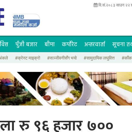
वि.सं.२०८३ साउन २२ श
वित्त
पुँजी बजार
बीमा
कर्पोरेट
अन्तरवार्ता
सूचना तथ
अंकले
#क्रेस्ट माइक्रो
#सञ्जीवनीसँग भयो
#सामुदायिक लघुवित्त
#काँक
तोला रु ९६ हजार ७००