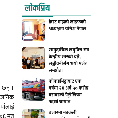
लाेकप्रिय
क्रेस्ट माइक्रो लाइफको
अध्यक्षमा योगेश नेपाल
सामुदायिक लघुवित्त अब
केन्द्रीय स्तरको बन्ने,
सञ्जीवनीसँग भयो मर्जर
सम्झौता
काँकडभिट्टाबाट एक
 छन् ।
वर्षमा २४ अर्ब ५० करोड
बराबरको पेट्रोलियम
्वजनिक
पदार्थ आयात
्पालाई
बजारमा नक्कली
 ६७६ मत