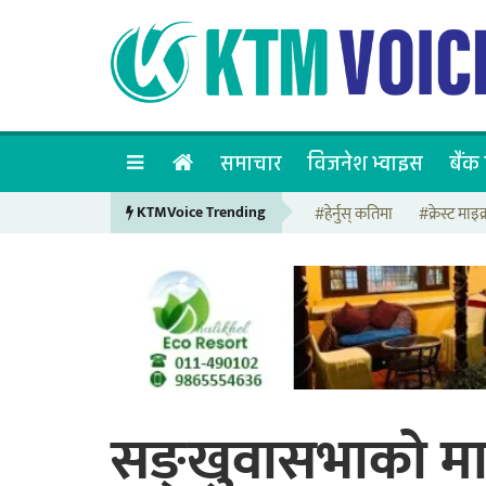
समाचार
विजनेश भ्वाइस
बैंक 
KTMVoice Trending
#हेर्नुस् कतिमा
#क्रेस्ट माइक्
सङ्खुवासभाको मा