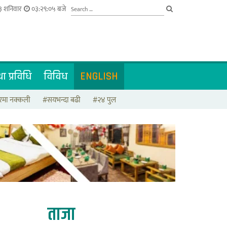
३ शनिवार
०३:२९:०६ बजे
ा प्रविधि
विविध
ENGLISH
मा नक्कली
#सयभन्दा बढी
#२४ पुल
ताजा