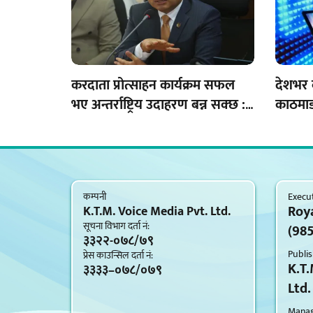
करदाता प्रोत्साहन कार्यक्रम सफल
देशभर 
भए अन्तर्राष्ट्रिय उदाहरण बन्न सक्छ :
काठमाडौ
अर्थमन्त्री वाग्ले
मुद्दा
कम्पनी
Execut
Roy
K.T.M. Voice Media Pvt. Ltd.
सूचना विभाग दर्ता नं‍:
(98
३३२२-०७८/७९
Publis
प्रेस काउन्सिल दर्ता नं‍:
K.T.
३३३३–०७८/०७९
Ltd.
Managi