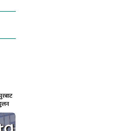
पुरबाट
्कलन