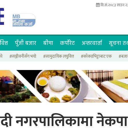
वि.सं.२०८३ साउन २
वित्त
पुँजी बजार
बीमा
कर्पोरेट
अन्तरवार्ता
सूचना तथ
रो
#सञ्जीवनीसँग भयो
#सामुदायिक लघुवित्त
#काँकडभिट्टाबाट एक
#बजार
दी नगरपालिकामा नेकपा