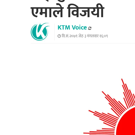
एमाले विजयी
KTM Voice
वि.सं.२०७९ जेठ ३ मंगलवार १६:०९