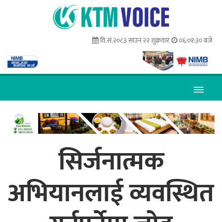
वि.सं.२०८३ साउन २२ शुक्रवार
०६:०१:३१ बजे
सिर्जनात्मक
अभियानलाई व्यवस्थित