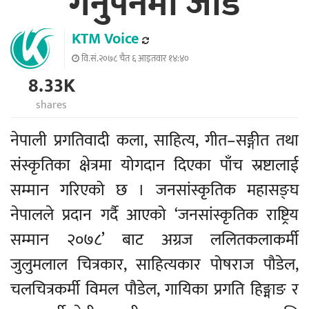
गर्नुपर्नेमा जोड
KTM Voice
वि.सं.२०७८ चैत ६ आइतवार १४:४०
8.33K
shares
नेपाली प्रगतिवादी कला, साहित्य, गीत–सङ्गीत तथा
संस्कृतिका क्षेत्रमा योगदान दिएका पाँच स्रष्टालाई
सम्मान गरिएको छ । जनसांस्कृतिक महासङ्घ
नेपालले प्रदान गर्दै आएको ‘जनसांस्कृतिक राष्ट्रिय
सम्मान २०७८’ बाट अग्रज ललितकलाकर्मी
जुलुमलाल चित्रकार, साहित्यकार पोषराज पौडेल,
चलचित्रकर्मी विमल पौडेल, गायिका प्रगति हिङ्माङ र