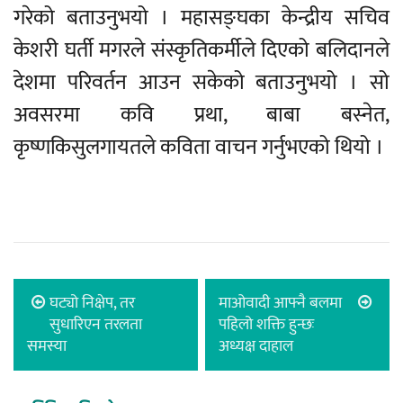
गरेको बताउनुभयो । महासङ्घका केन्द्रीय सचिव
केशरी घर्ती मगरले संस्कृतिकर्मीले दिएको बलिदानले
देशमा परिवर्तन आउन सकेको बताउनुभयो । सो
अवसरमा कवि प्रथा, बाबा बस्नेत,
कृष्णकिसुलगायतले कविता वाचन गर्नुभएको थियो ।
घट्यो निक्षेप, तर
माओवादी आफ्नै बलमा
सुधारिएन तरलता
पहिलो शक्ति हुन्छः
समस्या
अध्यक्ष दाहाल