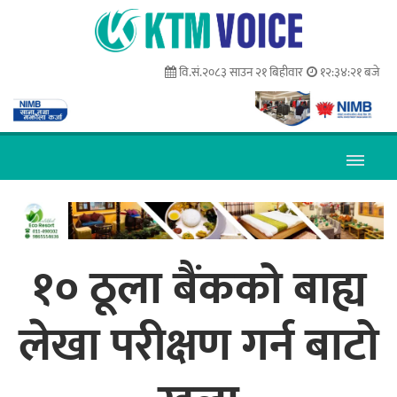
वि.सं.२०८३ साउन २१ बिहीवार
१२:३४:२२ बजे
१० ठूला बैंकको बाह्य
लेखा परीक्षण गर्न बाटो