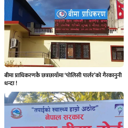
बीमा प्राधिकरणकै छत्रछायाँमा ‘पोलिसी पार्लर’को गैरकानुनी
धन्दा !