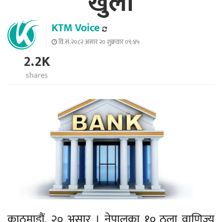
खुला
KTM Voice
वि.सं.२०८२ असार २० शुक्रवार ०९:४५
2.2K
shares
काठमाडौं, २० असार । नेपालका १० ठूला वाणिज्य