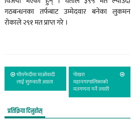
विजयी भएका हुन् । घर्तीले ३९५ मत ल्याउँदा
गठबन्धनका तर्फबाट उम्मेदवार बनेका लुकमन
रोकाले २९१ मत प्राप्त गरे ।
भीमफेदीमा माओवादी
पोखरा
लाई सुरुवाती अग्रता
महानगरपालिकाको
मतगणना गर्ने तयारी
प्रतिक्रिया दिनुहोस्