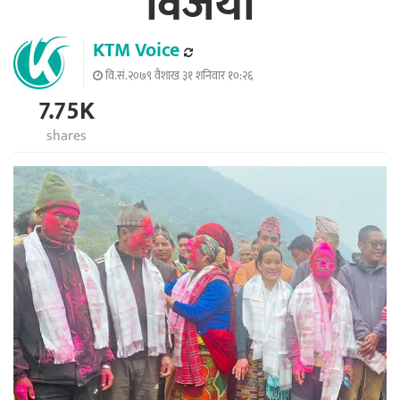
विजयी
KTM Voice
वि.सं.२०७९ वैशाख ३१ शनिवार १०:२६
7.75K
shares