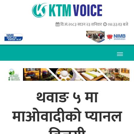
वि.सं.२०८३ साउन २३ शनिवार
०४:३३:१४ बजे
थवाङ ५ मा
माओवादीको प्यानल