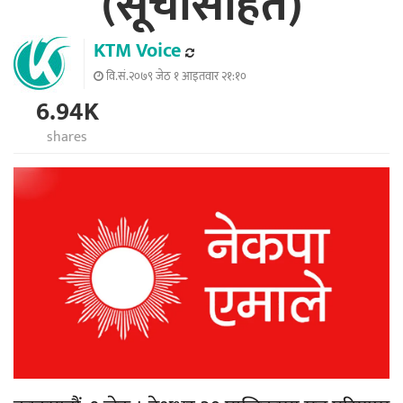
(सूचीसहित)
KTM Voice
वि.सं.२०७९ जेठ १ आइतवार २१:१०
6.94K
shares