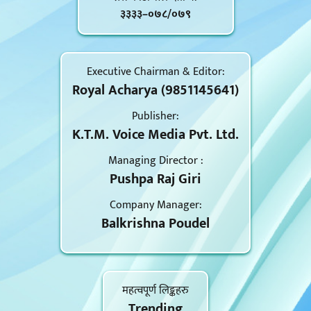
३३३३–०७८/०७९
Executive Chairman & Editor:
Royal Acharya (9851145641)
Publisher:
K.T.M. Voice Media Pvt. Ltd.
Managing Director :
Pushpa Raj Giri
Company Manager:
Balkrishna Poudel
महत्वपूर्ण लिङ्कहरु
Trending