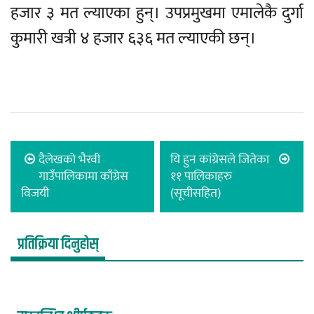
हजार ३ मत ल्याएका हुन्। उपप्रमुखमा एमालेकै दुर्गा
कुमारी खत्री ४ हजार ६३६ मत ल्याएकी छन्।
दैलेखको भैरवी
यि हुन कांग्रेसले जितेका
गाउँपालिकामा काँग्रेस
११ पालिकाहरु
विजयी
(सूचीसहित)
प्रतिक्रिया दिनुहोस्