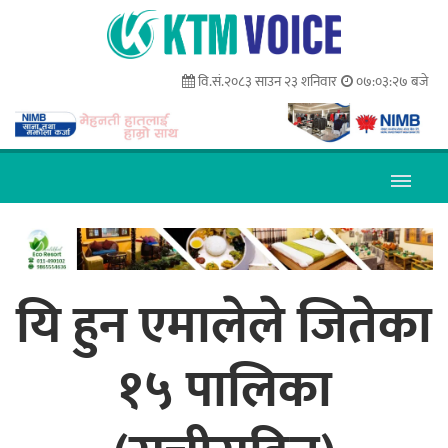
वि.सं.२०८३ साउन २३ शनिवार
०७:०३:२८ बजे
यि हुन एमालेले जितेका
१५ पालिका