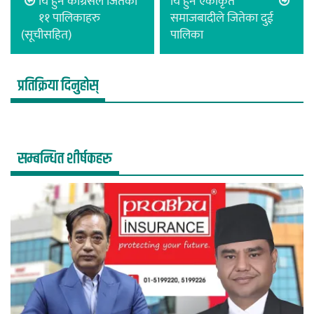
यि हुन कांग्रेसले जितेका
यि हुन एकीकृत
११ पालिकाहरु
समाजबादीले जितेका दुई
(सूचीसहित)
पालिका
प्रतिक्रिया दिनुहोस्
सम्बन्धित शीर्षकहरु