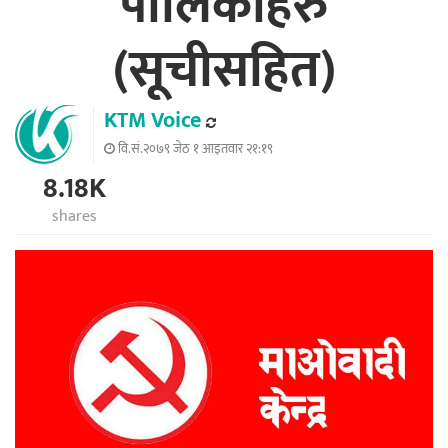
पालिकाहरु
(सूचीसहित)
KTM Voice
वि.सं.२०७९ जेठ १ आइतवार २१:१९
8.18K
shares