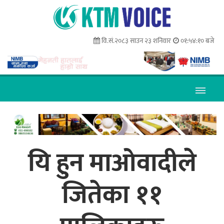
वि.सं.२०८३ साउन २३ शनिवार
०१:५४:११ बजे
यि हुन माओवादीले
जितेका ११