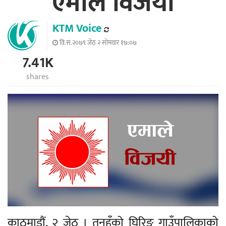
एमाले विजयी
KTM Voice
वि.सं.२०७९ जेठ २ सोमवार १७:०७
7.41K
shares
काठमाडौं, २ जेठ । तनहुँको घिरिङ गाउँपालिकाको