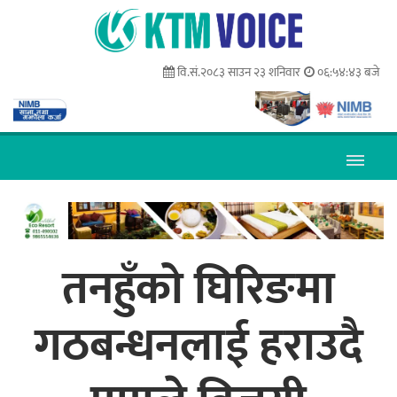
वि.सं.२०८३ साउन २३ शनिवार
०६:५४:४४ बजे
तनहुँको घिरिङमा
गठबन्धनलाई हराउदै