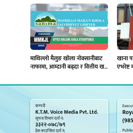
उपहार
माथिल्लो मैलुङ खोला नोक्सानीबाट
खाना प
नाफामा, आम्दानी बढ्दा र वित्तीय खर्च
एभरेष्ट
घट्दा वित्तीय अवस्थामा उल्लेख्य
सुधार
कम्पनी
Execut
Roy
K.T.M. Voice Media Pvt. Ltd.
सूचना विभाग दर्ता नं‍:
(98
३३२२-०७८/७९
Publis
प्रेस काउन्सिल दर्ता नं‍: