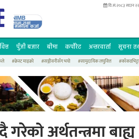
वि.सं.२०८३ साउन २२ 
वित्त
पुँजी बजार
बीमा
कर्पोरेट
अन्तरवार्ता
सूचना तथ
कले
#क्रेस्ट माइक्रो
#सञ्जीवनीसँग भयो
#सामुदायिक लघुवित्त
#काँकडभिट्
ै गरेको अर्थतन्त्रमा बाह्य