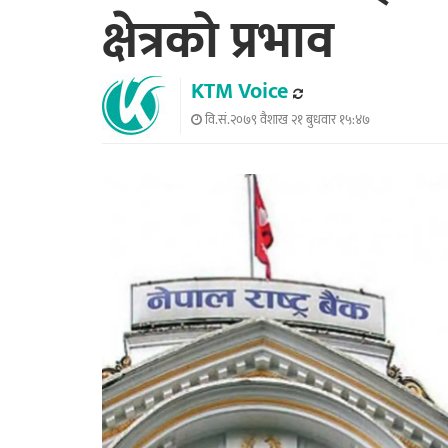
क्षेत्रको प्रभाव
KTM Voice
वि.सं.२०७९ वैशाख २१ बुधवार १५:४७