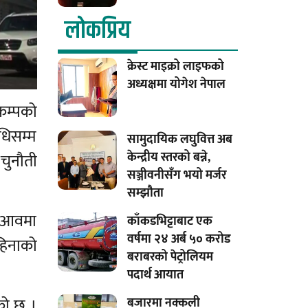
लाेकप्रिय
क्रेस्ट माइक्रो लाइफको
अध्यक्षमा योगेश नेपाल
ूकम्पको
धिसम्म
सामुदायिक लघुवित्त अब
केन्द्रीय स्तरको बन्ने,
 चुनौती
सञ्जीवनीसँग भयो मर्जर
सम्झौता
लु आवमा
काँकडभिट्टाबाट एक
वर्षमा २४ अर्ब ५० करोड
महिनाको
बराबरको पेट्रोलियम
पदार्थ आयात
ेको छ ।
बजारमा नक्कली