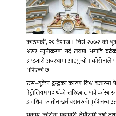
काठमाडौं, २१ वैशाख । विसं २०७२ को भूकम्
असर न्यूनीकरण गर्दै लयमा अगाडि बढेको 
अप्ठ्यारो अवस्थामा आइपुग्यो । कोरोनाले पारे
थपिएको छ ।
रुस–युक्रेन द्वन्द्वका कारण विश्व बजारमा
पेट्रोलियम पदार्थको खरिदबाट मात्रै करिब 
अवधिमा रु तीन खर्ब बराबरको कृषिजन्य उत
भूकम्प, कोरोना महामारी, बेमौसमी वर्षा तथा व