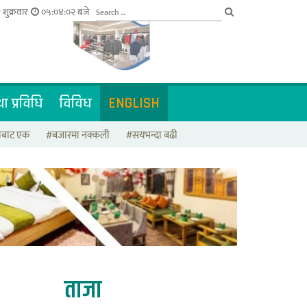
शुक्रवार
०५:०४:०३ बजे
ा प्रविधि
विविध
ENGLISH
टाबाट एक
#बजारमा नक्कली
#सयभन्दा बढी
ताजा