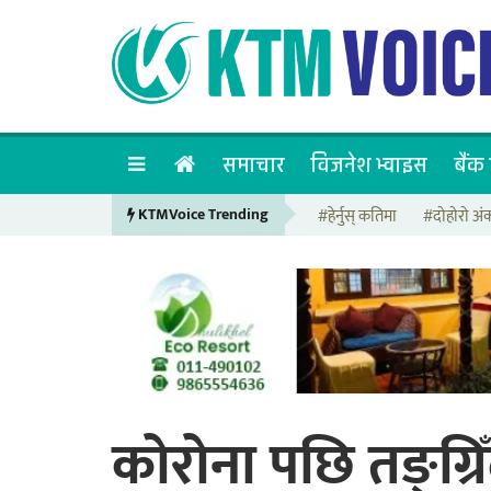
समाचार
विजनेश भ्वाइस
बैंक 
KTMVoice Trending
#हेर्नुस् कतिमा
#दोहोरो अं
कोरोना पछि तङ्ग्रिँद