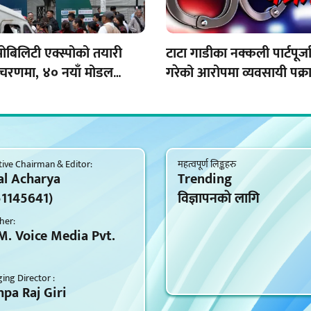
मोबिलिटी एक्स्पोको तयारी
टाटा गाडीका नक्कली पार्टपूर्जा
 चरणमा, ४० नयाँ मोडल
गरेको आरोपमा व्यवसायी पक्र
िक हुँदै
ive Chairman & Editor:
महत्वपूर्ण लिङ्कहरु
al Acharya
Trending
51145641)
विज्ञापनकाे लागि
her:
M. Voice Media Pvt.
ng Director :
pa Raj Giri