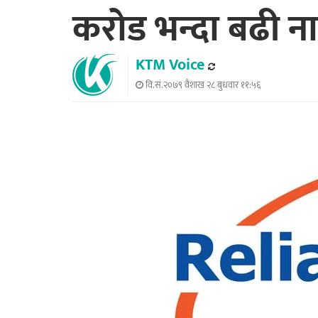
करोड भन्दा बढी न
KTM Voice
वि.सं.२०७९ वैशाख २८ बुधवार ११:५६