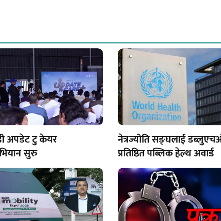
डी अपडेट टु केयर
नेत्रज्योति सङ्घलाई डब्लुए
भियान सुरु
प्रतिष्ठित पब्लिक हेल्थ अवार्ड