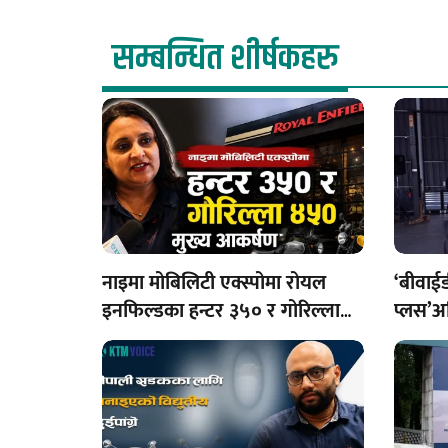
सम्बन्धित शीर्षकहरु
नाइमा मोबिलिटी एक्स्पोमा रोयल
‘बीवाई
इनफिल्डका हन्टर ३५० र गोरिल्ला
प्लस’अ
४५० मुख्य आकर्षण