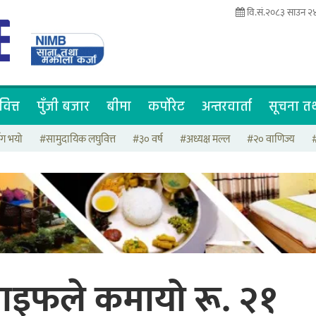
वि.सं.२०८३ साउन २
वित्त
पुँजी बजार
बीमा
कर्पोरेट
अन्तरवार्ता
सूचना तथ
ँग भयो
#सामुदायिक लघुवित्त
#३० वर्ष
#अध्यक्ष मल्ल
#२० वाणिज्य
ाइफले कमायो रू. २१