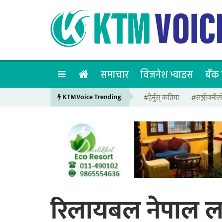
समाचार
विजनेश भ्वाइस
बैंक 
KTMVoice Trending
#हेर्नुस् कतिमा
#सञ्जीवनीस
रिलायबल नेपाल ल