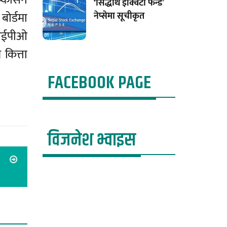
ष्कासन
‘सिद्धार्थ इक्विटी फन्ड’
ोर्डमा
नेप्सेमा सूचीकृत
 आईपीओ
कित्ता
FACEBOOK PAGE
विजनेश भ्वाइस