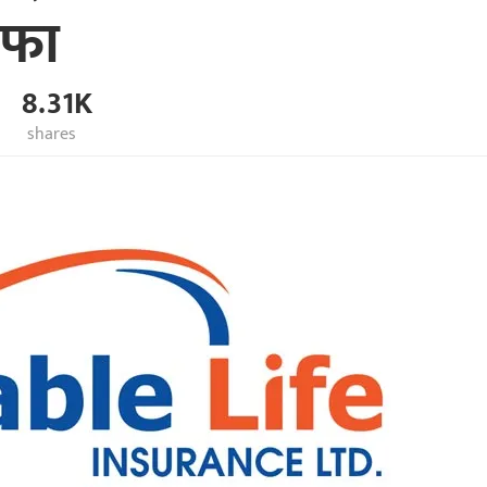
ाफा
8.31K
shares