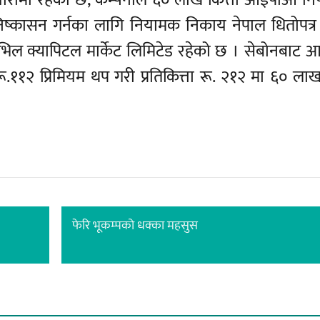
यारीमा रहेको छ, कम्पनीले ६० लाख कित्ता आईपीओ नि
िष्कासन गर्नका लागि नियामक निकाय नेपाल धितोपत्र ब
िभिल क्यापिटल मार्केट लिमिटेड रहेको छ । सेबोनबाट
.११२ प्रिमियम थप गरी प्रतिकित्ता रू. २१२ मा ६० लाख 
फेरि भूकम्पको धक्का महसुस