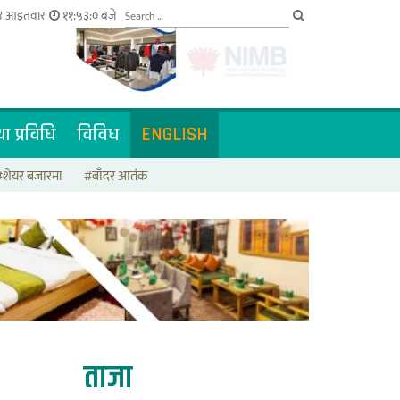
४ आइतवार
११:५३:०१ बजे
ा प्रविधि
विविध
ENGLISH
#शेयर बजारमा
#बाँदर आतंक
ताजा