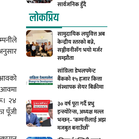
सार्वजनिक हुँदै
लाेकप्रिय
सामुदायिक लघुवित्त अब
्पनीले
केन्द्रीय स्तरको बन्ने,
अनुसार
सञ्जीवनीसँग भयो मर्जर
सम्झौता
सांग्रिला डेभलपमेन्ट
त आवको
बैंकको १५ हजार कित्ता
संस्थापक सेयर बिक्रीमा
ू आवमा
रू। २४
३० वर्ष पूरा गर्दै प्रभु
 पूँजी
इन्स्योरेन्स, अध्यक्ष मल्ल
भन्छन्– ‘कम्पनीलाई अझ
मजबुत बनाउँछौँ’