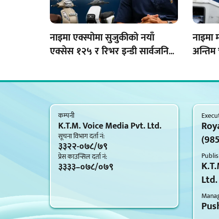
नाइमा एक्स्पोमा सुजुकीको नयाँ
नाइमा 
एक्सेस १२५ र रिभर इन्डी सार्वजनिक
अन्तिम
गर्दै भी.जी. अटोमोबाइल्स
सार्वजन
कम्पनी
Execut
Roy
K.T.M. Voice Media Pvt. Ltd.
सूचना विभाग दर्ता नं‍:
(98
३३२२-०७८/७९
Publis
प्रेस काउन्सिल दर्ता नं‍:
K.T.
३३३३–०७८/०७९
Ltd.
Managi
Push