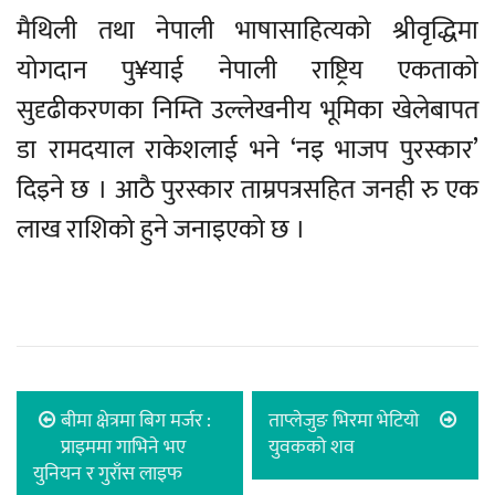
मैथिली तथा नेपाली भाषासाहित्यको श्रीवृद्धिमा
योगदान पु¥याई नेपाली राष्ट्रिय एकताको
सुदृढीकरणका निम्ति उल्लेखनीय भूमिका खेलेबापत
डा रामदयाल राकेशलाई भने ‘नइ भाजप पुरस्कार’
दिइने छ । आठै पुरस्कार ताम्रपत्रसहित जनही रु एक
लाख राशिको हुने जनाइएको छ ।
बीमा क्षेत्रमा बिग मर्जर :
ताप्लेजुङ भिरमा भेटियो
प्राइममा गाभिने भए
युवकको शव
युनियन र गुराँस लाइफ