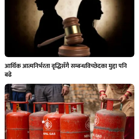
आर्थिक आत्मनिर्भरता वृद्धिसँगै सम्बन्धविच्छेदका मुद्दा पनि
बढे