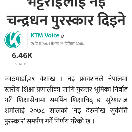
भट्टराईलाई नइ
चन्द्रधन पुरस्कार दिइने
KTM Voice
वि.सं.२०७९ वैशाख २९ बिहीवार १६:४७
6.46K
shares
काठमाडौं,२९ वैशाख । नइ प्रकाशनले नेपालमा
स्तरीय शिक्षा प्रणालीका लागि गुरुत्तर भूमिका निर्वाह
गरी शिक्षासेवामा समर्पित शिक्षाविद् डा सुरेशराज
शर्मालाई २०७८ सालको ‘नइ देरुनीख सुकीर्ति
पुरस्कार’ समर्पण गर्ने निर्णय गरेको छ ।