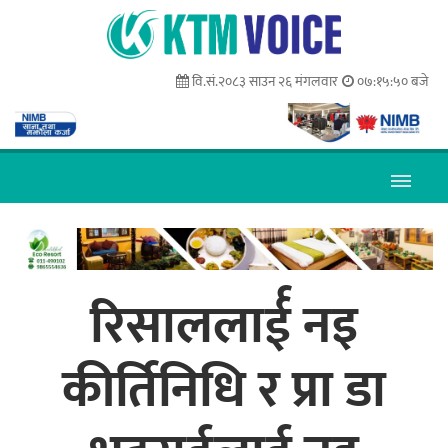
वि.सं.२०८३ साउन २६ मंगलवार
०७:१५:५१ बजे
रिसाललार्ई नइ
कीर्तिनिधि र प्रा डा