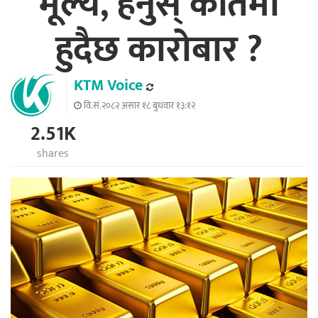
मूल्य, हेर्नुस् कतिमा
हुदैछ कारोबार ?
KTM Voice
वि.सं.२०८२ असार १८ बुधवार १३:१२
2.51K
shares