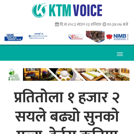
वि.सं.२०८३ साउन २३ शनिवार
१२:३४:०८ बजे
प्रतितोला १ हजार २
सयले बढ्यो सुनको