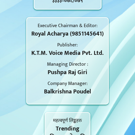
३३३३–०७८/०७९
Executive Chairman & Editor:
Royal Acharya (9851145641)
Publisher:
K.T.M. Voice Media Pvt. Ltd.
Managing Director :
Pushpa Raj Giri
Company Manager:
Balkrishna Poudel
महत्वपूर्ण लिङ्कहरु
Trending