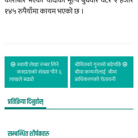
कारोबार भएको चाँदीको मूल्य बुधवार घटेर २ हजार
१४५ रुपैयाँमा कायम भएको छ ।
स्थायी लेखा नम्बर लिने
बीमितको गुनासो बढेपछि
करदाताको संख्या पौने ६
बीमा कम्पनीलाई बीमा
लाखले बढ्यो
प्राधिकरणको चेतावनी
प्रतिक्रिया दिनुहोस्
सम्बन्धित शीर्षकहरु