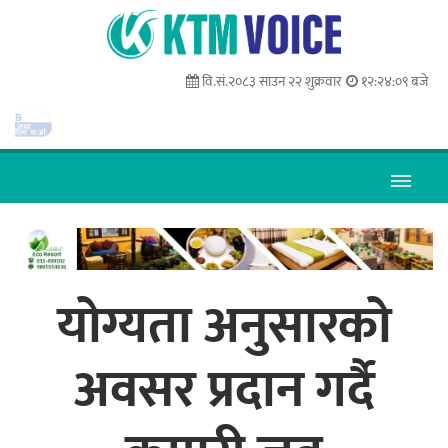
वि.सं.२०८३ साउन २२ शुक्रवार
१२:२४:१० बजे
योग्यता अनुसारको
अवसर प्रदान गर्दै