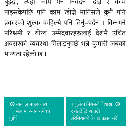
बुझ्दा
,
त्यहाँ काम गर्न निवेदन दिँदा र काम
पाइसकेपछि पनि काम खोज्ने मानिसले कुनै पनि
प्रकारको शुल्क कहिल्यै पनि तिर्नु–पर्दैन । किनभने
परिश्रमी र योग्य उम्मेदवारहरुलाई देशमै उचित
अवसरको व्यवस्था मिलाइनुपर्छ भन्ने कुमारी जबको
मान्यता रहेको छ ।
बालाजु बाइसधारा
वायुसेवा निगमले वैशाख
मेलामा स्नान गर्नेको
९ गतेदेखि साउदी
घुइँचो
अरेबियाको रियाद उडान गर्दै