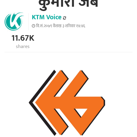
कुमारी जब
KTM Voice
वि.सं.२०७९ वैशाख ३ शनिवार १४:४६
11.67K
shares