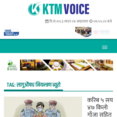
वि.सं.२०८३ साउन २४ आइतवार
०४:५५:२२ बजे
TAG:
लागूऔषध नियन्त्रण ब्यूरो
करिब ५ सय
४७ किलो
गाँजा सहित