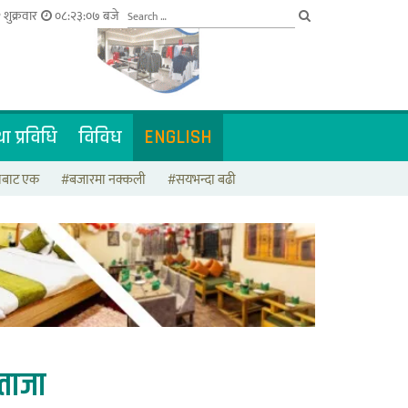
 शुक्रवार
०८:२३:०८ बजे
ा प्रविधि
विविध
ENGLISH
टाबाट एक
#बजारमा नक्कली
#सयभन्दा बढी
ताजा