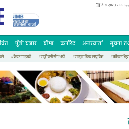
वि.सं.२०८३ साउन २२
वित्त
पुँजी बजार
बीमा
कर्पोरेट
अन्तरवार्ता
सूचना तथ
कले
#क्रेस्ट माइक्रो
#सञ्जीवनीसँग भयो
#सामुदायिक लघुवित्त
#काँकडभिट्