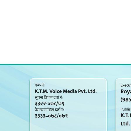
कम्पनी
Execut
Roy
K.T.M. Voice Media Pvt. Ltd.
सूचना विभाग दर्ता नं‍:
(98
३३२२-०७८/७९
Publis
प्रेस काउन्सिल दर्ता नं‍:
K.T.
३३३३–०७८/०७९
Ltd.