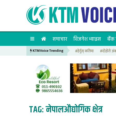
समाचार
विजनेश भ्वाइस
बैंक 
KTMVoice Trending
#हेर्नुस् कतिमा
#दोहोरो अं
TAG:
नेपालऔद्योगिक क्षेत्र