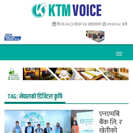
वि.सं.२०८३ साउन २४ आइतवार
०९:०२:५८ बजे
TAG:
नेपालको डिजिटल कृषि
एनएमबि
बैंक लि. र
खेतीको