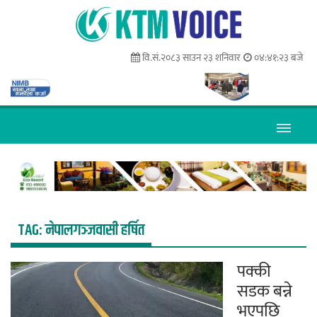
वि.सं.२०८३ साउन २३ शनिवार
०४:४१:२३ बजे
TAG:
नेपालगञ्जवासी हर्षित
पक्की
सडक बन्ने
भएपछि