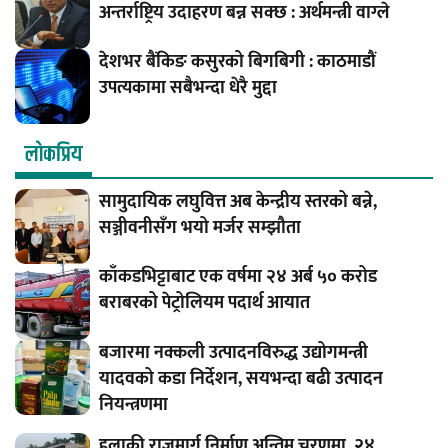
अन्तर्राष्ट्रिय उदाहरण बन्न सक्छ : अर्थमन्त्री वाग्ले
देशभर बैंकिङ कसुरको बिगबिगी : काठमाडौं
उपत्यकामा सबैभन्दा धेरै मुद्दा
लाेकप्रिय
सामुदायिक लघुवित्त अब केन्द्रीय स्तरको बन्ने,
सञ्जीवनीसँग भयो मर्जर सम्झौता
काँकडभिट्टाबाट एक वर्षमा २४ अर्ब ५० करोड
बराबरको पेट्रोलियम पदार्थ आयात
बजारमा नक्कली उत्पादनविरुद्ध उद्योगमन्त्री
यादवको कडा निर्देशन, सयभन्दा बढी उत्पादन
नियन्त्रणमा
हुलाकी राजमार्ग निर्माण अन्तिम चरणमा, २४