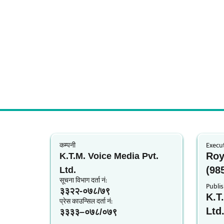
कम्पनी
Execut
Roy
K.T.M. Voice Media Pvt.
(98
Ltd.
सूचना विभाग दर्ता नं‍:
Publis
३३२२-०७८/७९
K.T
प्रेस काउन्सिल दर्ता नं‍:
Ltd
३३३३–०७८/०७९