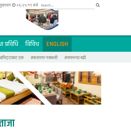
ुक्रवार
०६:२५:१९ बजे
ा प्रविधि
विविध
ENGLISH
डभिट्टाबाट एक
#बजारमा नक्कली
#सयभन्दा बढी
ताजा