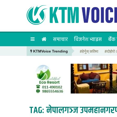
समाचार
विजनेश भ्वाइस
बैंक 
#हेर्नुस् कतिमा
#दोहोरो 
KTMVoice Trending
TAG:
नेपालगञ्ज उपमहानगर