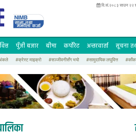
वि.सं.२०८३ साउन २२ श
वित्त
पुँजी बजार
बीमा
कर्पोरेट
अन्तरवार्ता
सूचना तथ
अंकले
#क्रेस्ट माइक्रो
#सञ्जीवनीसँग भयो
#सामुदायिक लघुवित्त
#काँक
पालिका