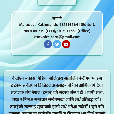
सम्पर्क
Maitidevi, Kathmandu 9851145641 (Editor),
9801180579 (CEO), 01-5917553 (Office)
ktmvoice.com@gmail.com
केटीएम भ्वाइस मिडिया प्रालिद्वारा सञ्चालित केटीएम भ्वाइस
डटकम अर्थप्रधान डिजिटल अनलाइन पत्रिका आर्थिक मिडिया
सञ्चालक संघ नेपाल (इमान) को सदस्य संस्था हो । हामी सत्य,
तथ्य र निष्पक्ष समाचार सम्प्रेषणका लागि सधैँ प्रतिबद्ध छौँ ।
तपाईको सल्लाह सुझावको हामी सधैँ अपेक्षा गर्दर्छौं । कुनै पनि
सल्लाह, सुझाव वा हामीसँग सम्बन्धित जिज्ञासा भए सिधैं सम्पर्क