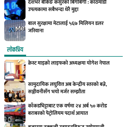
देशभर बैंकिङ कसुरको बिगबिगी : काठमाडौं
उपत्यकामा सबैभन्दा धेरै मुद्दा
बाल सुरक्षामा मेटालाई ५६७ मिलियन डलर
जरिवाना
लाेकप्रिय
क्रेस्ट माइक्रो लाइफको अध्यक्षमा योगेश नेपाल
सामुदायिक लघुवित्त अब केन्द्रीय स्तरको बन्ने,
सञ्जीवनीसँग भयो मर्जर सम्झौता
काँकडभिट्टाबाट एक वर्षमा २४ अर्ब ५० करोड
बराबरको पेट्रोलियम पदार्थ आयात