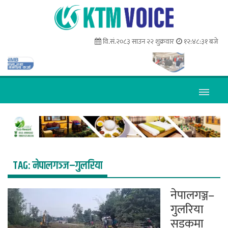
वि.सं.२०८३ साउन २२ शुक्रवार
१२:४८:३२ बजे
TAG:
नेपालगञ्ज–गुलरिया
नेपालगञ्ज–
गुलरिया
सडकमा