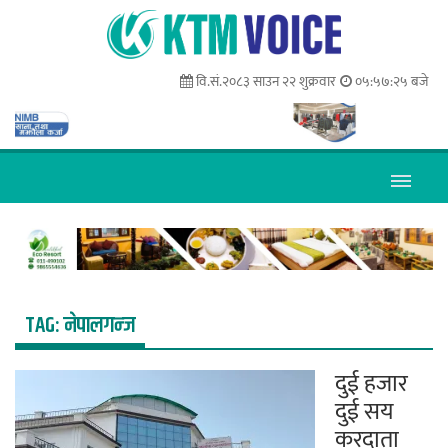
वि.सं.२०८३ साउन २२ शुक्रवार
०५:५७:२५ बजे
TAG:
नेपालगन्ज
दुई हजार
दुई सय
करदाता