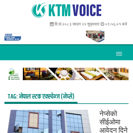
वि.सं.२०८३ साउन २२ शुक्रवार
०९:५६:०१ बजे
TAG:
नेपाल स्टक एक्स्चेन्ज (नेप्से)
नेप्सेको
सीईओमा
आवेदन दिने