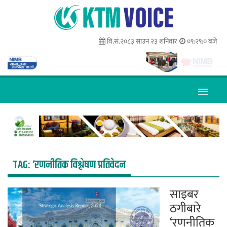
वि.सं.२०८३ साउन २३ शनिवार
०९:२९:०१ बजे
TAG:
‘रणनीतिक विश्लेषण प्रतिवेदन
साइबर
ठगीबारे
‘रणनीतिक