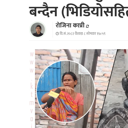
बन्दैन (भिडियोसहि
राेजिना काप्री
वि.सं.२०८२ वैशाख ८ सोमवार १७:५९