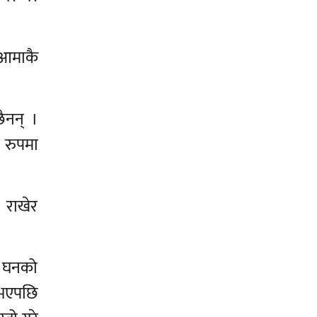
 आमाकै
ैनन् ।
 रुपमा
 राखेर
ाई घनको
ि भएपछि