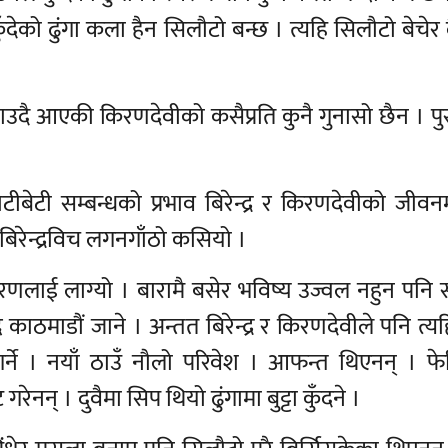
े कुँदेको ढुंगा कला हैन सिलौटो बन्छ । त्यहि सिलौटो बेचेर
बनाउदै आएकी किरणदेवीको कसैप्रति कुनै गुनासो छैन । प
ीबेटी सम्बन्धको प्रभाव बिरेन्द्र र किरणदेवीको जीवन
िरेन्द्रविच लगनगाँठो कसियो ।
 किरणलाई लाग्यो । बारामै बसेर भविष्य उज्वल नहुन पनि
्दै काठमाडौं जाने । अन्तत बिरेन्द्र र किरणदेवीले पनि त्य
र्ने । नयाँ ठाउँ नौलो परिवेश । आफन्त थिएनन् । फे
रेनन् । दुवैमा सिप थियो ढुंगामा बुट्टा कुँदने ।