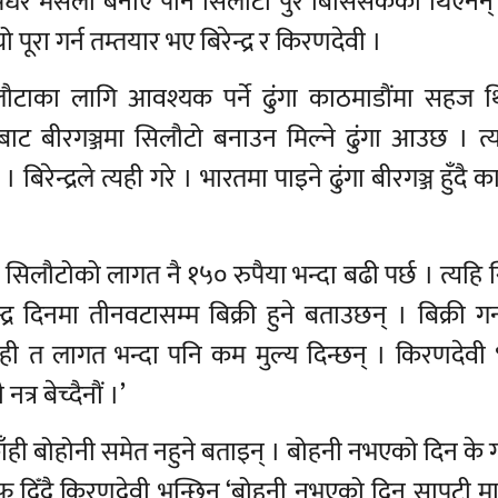
िंधेर मसला बनाए पनि सिलौटो पुरै बिर्सिसकेका थिएनन् 
पूरा गर्न तम्तयार भए बिरेन्द्र र किरणदेवी ।
सिलौटाका लागि आवश्यक पर्ने ढुंगा काठमाडौंमा सहज 
तबाट बीरगञ्जमा सिलौटो बनाउन मिल्ने ढुंगा आउछ । त
न्द्रले त्यही गरे । भारतमा पाइने ढुंगा बीरगञ्ज हुँदै क
िलौटोको लागत नै १५० रुपैया भन्दा बढी पर्छ । त्यहि 
्द्र दिनमा तीनवटासम्म बिक्री हुने बताउछन् । बिक्री गर्
ाँही त लागत भन्दा पनि कम मुल्य दिन्छन् । किरणदेवी भ
नत्र बेच्दैनौं ।’
ाँही बोहोनी समेत नहुने बताइन् । बोहनी नभएको दिन के गर्
ाफ दिँदै किरणदेवी भन्छिन् ‘बोहनी नभएको दिन सापटी मा