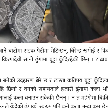
ाने बाटोमा सडक पेटीमा भेटिन्छन्, बिरेन्द्र खगोई र क
रणदेवी सानो ढुंगामा बुट्टा कुँदिरहेकी छिन् । टाढाबाट
कला बनेको उदहारण धेरै छ र त्यस्ता कतिपय बुट्टा कुँदिएक
्यहि छिनो र घनको सहायताले हजारौं ढुंगामा कला भर
ढुंगालाई कला बनाउन सकेकी छैनन् । न त महंगोमा बिक्री 
नले कुँदेको ढुंगाको स्वरुप पनि कुनै कला भन्दा कम छै