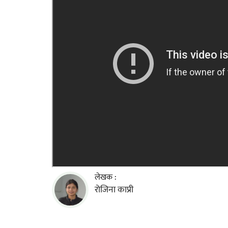
लेखक :
राेजिना काप्री