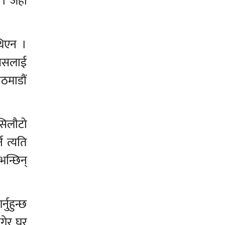
। जहाँ
थिएन ।
्यसलाई
ाठमाडौं
सिलौटो
न त्यति
न्छिन्
नुहुन्छ
गेर घर