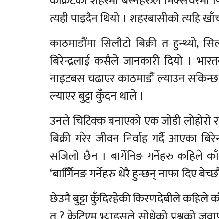
कंक्रिटको शहरमा बस्नेहरुले मिक्सचरमा प
त्यही पाइदैन थियो । शहरबासीको त्यहि खाँचो 
काठमाडौंमा सिलौटो बिक्री त हुन्थ्यो, 
बिरेन्द्रलाई कसैले जानकारी दियो । भार
नाइटबस चढाएर काठमाडौं ल्याउन सकिन्छ । बिरे
ल्याएर बुट्टा कुँदन थाले ।
उनले चिटिक्क बनाएको एक जोडी लोहोरो र स
बिक्री गरेर जीवन निर्वाह गर्दै आएका बिरेन
सजिलो छैन । बार्गेनिङ गर्नेहरु कहिले क
‘बार्गेििनङ गर्नेहरु धेरै हुन्छन् नाफा दिए बेच्छौ 
छेउमै बुट्टा कुँदिरहेकी किरणदेबीले कहिले क
त ? केटिएम भ्याइसले सोधेको प्रश्नको जव