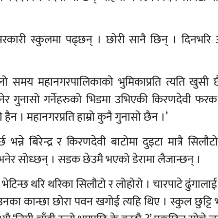
सरकारी स्कुलमा पढ्छन् । छोरी सानै छिन् । दिनभरि
ल्लो समय महानगरपालिकाको भुमिकाप्रति त्यति खुसी छ
नेर गुनासो गर्नेहरुको भिडमा उभिएकी किरणदेवी फरक
रो हैन । महानगरप्रति हाम्रो कुनै गुनासो छैन ।’
े बिरेन्द्र र किरणदेवी बाटोमा दुइटा मात्रै सिलौटो
भनेर सोध्छन् । सडक छेउमै भएको डेरामा लैजान्छन् ।
ि भेटिन्छ थरि थरिका सिलौटो र लोहोरो । चारपाटे ढुंगाल
 उनका कान्छा छोरा पवन खगोई त्यहि थिए । स्कुल छुट्ट