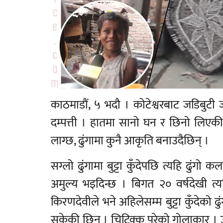
काठमाडौं, ५ भदौ । कोटेश्वरबाट जडिबुटी ज
दम्पत्ती । हातमा सानो घन र छिनो लिएकी कि
लाग्छ, ढुंगामा कुनै आकृति बनाउदैछिन् ।
सग्लो ढुंगामा बुट्टा कुँदेपछि त्यहि ढुंगो 
अमुल्य भइदिन्छ । बिगत २० वर्षदेखी त
किरणदेवीले भने अहिलेसम्म बुट्टा कुँदेको 
सकेकी छिन् । चिटिक्क परेको गोलाकार । उ