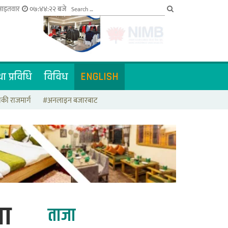
 आइतवार
०७:४४:२३ बजे
ा प्रविधि
विविध
ENGLISH
की राजमार्ग
#अनलाइन बजारबाट
ला
ताजा