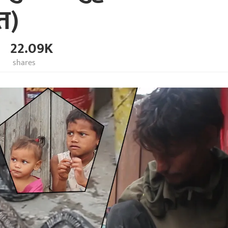
त)
22.09K
shares