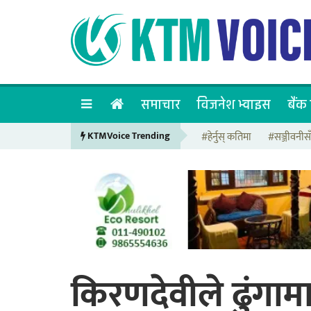
समाचार
विजनेश भ्वाइस
बैंक 
KTMVoice Trending
#हेर्नुस् कतिमा
#सञ्जीवनीस
किरणदेवीले ढुंगामा 