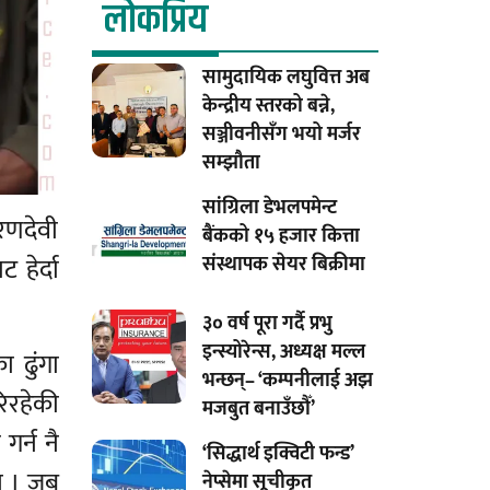
लाेकप्रिय
सामुदायिक लघुवित्त अब
केन्द्रीय स्तरको बन्ने,
सञ्जीवनीसँग भयो मर्जर
सम्झौता
सांग्रिला डेभलपमेन्ट
िरणदेवी
बैंकको १५ हजार कित्ता
संस्थापक सेयर बिक्रीमा
 हेर्दा
३० वर्ष पूरा गर्दै प्रभु
इन्स्योरेन्स, अध्यक्ष मल्ल
ा ढुंगा
भन्छन्– ‘कम्पनीलाई अझ
िरहेकी
मजबुत बनाउँछौँ’
गर्न नै
‘सिद्धार्थ इक्विटी फन्ड’
न । जब
नेप्सेमा सूचीकृत