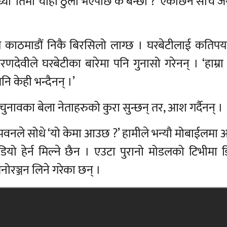
्यौ ‘तिमी चाँही ठुलो भएपछि के बन्छौ ?’ एकछिन सोचे जस
ि काठमाडौं निकै बिरसिलो लाग्छ । घरबेटीलाई कतिपयल
रणदेवीले घरबेटीका बारेमा पनि गुनासो गरेनन् । ‘हाम्रा
ि केही भन्दैनन् ।’
 चुनावका बेला नेताहरुको कुरा सुन्छन् तर, आश गर्दैनन् ।
द्र र पवनले सोधे ‘यो केमा आउछ ?’ हामीले भन्यौ मोबाईलम
ो हेर्न मिल्ने छैन । एउटा पुरानो मोडलको टिभीमा 
मनोरञ्जन लिने गरेका छन् ।