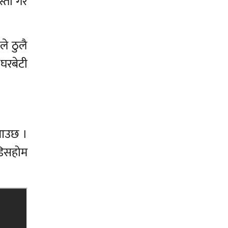
्तो गरे
े ठुलै
 घरबेटी
ा आउछ ।
डिसहोम