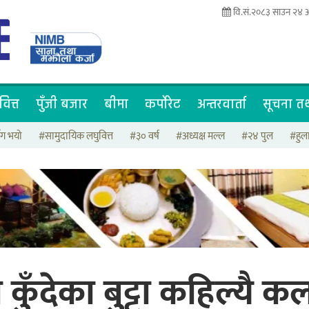
वि.सं.२०८३ साउन २४
वित्त
पुँजी बजार
बीमा
कर्पोरेट
अन्तरवार्ता
सूचना तथ
ँग भयो
#सामुदायिक लघुवित्त
#३० वर्ष
#अध्यक्ष मल्ल
#२४ पुल
#हुला
कुँदेका बुट्टा कहिल्यै क