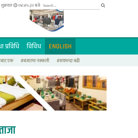
शुक्रवार
०४:४५:३३ बजे
ा प्रविधि
विविध
ENGLISH
टाबाट एक
#बजारमा नक्कली
#सयभन्दा बढी
ताजा