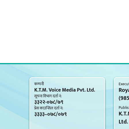
कम्पनी
Execut
Roy
K.T.M. Voice Media Pvt. Ltd.
सूचना विभाग दर्ता नं‍:
(98
३३२२-०७८/७९
Publis
प्रेस काउन्सिल दर्ता नं‍:
K.T.
३३३३–०७८/०७९
Ltd.