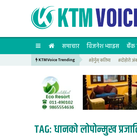
समाचार
विजनेश भ्वाइस
बैंक 
KTMVoice Trending
#हेर्नुस् कतिमा
#दोहोरो अं
TAG:
धानको लोपोन्मुख प्रजात