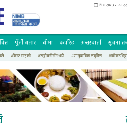
वि.सं.२०८३ साउन २२ 
वित्त
पुँजी बजार
बीमा
कर्पोरेट
अन्तरवार्ता
सूचना तथ
कले
#क्रेस्ट माइक्रो
#सञ्जीवनीसँग भयो
#सामुदायिक लघुवित्त
#काँकडभिट्
ि