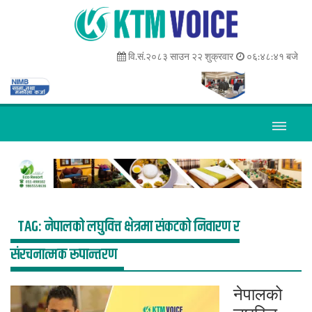
वि.सं.२०८३ साउन २२ शुक्रवार
०६:४८:४१ बजे
TAG:
नेपालको लघुवित्त क्षेत्रमा संकटको निवारण र
संरचनात्मक रूपान्तरण
नेपालको