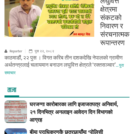
लघुवित्त
क्षेत्रमा
संकटको
निवारण र
संरचनात्मक
रूपान्तरण
Reporter
पुस २२, २०८२
काठमाडौं, २२ पुस । विगत करिब तीन दशकदेखि नेपालको ग्रामीण
अर्थतन्त्रलाई चलायमान बनाउन लघुवित्त क्षेत्रले ‘रक्तसञ्चार’
... पुरा
समाचार
ताजा
घरजग्गा कारोबारका लागि इजाजतपत्र अनिवार्य,
२१ दिनभित्र अनलाइन आवेदन दिन विभागको
आग्रह
बीमा प्राधिकरणकै छत्रछायाँमा ‘पोलिसी