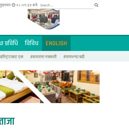
ुक्रवार
०८:५९:३४ बजे
ा प्रविधि
विविध
ENGLISH
डभिट्टाबाट एक
#बजारमा नक्कली
#सयभन्दा बढी
ताजा