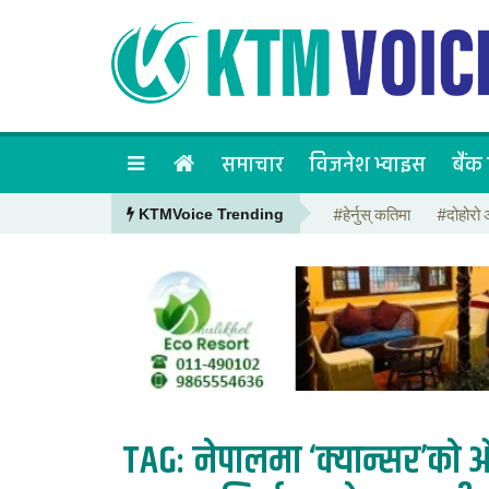
समाचार
विजनेश भ्वाइस
बैंक 
#हेर्नुस् कतिमा
#दोहोरो 
KTMVoice Trending
TAG:
नेपालमा ‘क्यान्सर’को औष