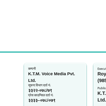
कम्पनी
Execut
Roy
K.T.M. Voice Media Pvt.
(98
Ltd.
सूचना विभाग दर्ता नं‍:
Publis
३३२२-०७८/७९
K.T
प्रेस काउन्सिल दर्ता नं‍:
Ltd
३३३३–०७८/०७९