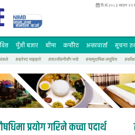
वि.सं.२०८३ साउन २२ श
वित्त
पुँजी बजार
बीमा
कर्पोरेट
अन्तरवार्ता
सूचना तथ
अंकले
#क्रेस्ट माइक्रो
#सञ्जीवनीसँग भयो
#सामुदायिक लघुवित्त
#काँक
धिमा प्रयोग गरिने कच्चा पदार्थ