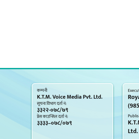
कम्पनी
Execut
Roy
K.T.M. Voice Media Pvt. Ltd.
सूचना विभाग दर्ता नं‍:
(98
३३२२-०७८/७९
Publis
प्रेस काउन्सिल दर्ता नं‍:
K.T.
३३३३–०७८/०७९
Ltd.