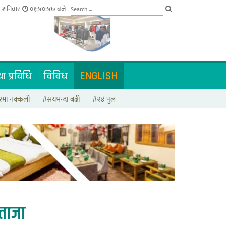
३ शनिवार
०१:४०:४८ बजे
ा प्रविधि
विविध
ENGLISH
मा नक्कली
#सयभन्दा बढी
#२४ पुल
ताजा