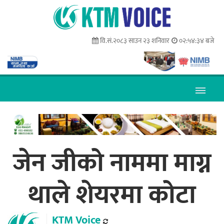
वि.सं.२०८३ साउन २३ शनिवार
०२:५४:३५ बजे
जेन जीको नाममा माग्न
थाले शेयरमा कोटा
KTM Voice