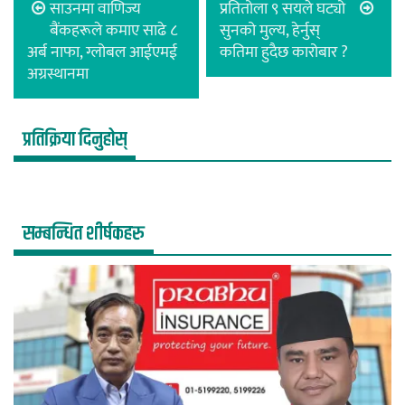
साउनमा वाणिज्य
प्रतितोला ९ सयले घट्यो
बैंकहरूले कमाए साढे ८
सुनको मुल्य, हेर्नुस्
अर्ब नाफा, ग्लोबल आईएमई
कतिमा हुदैछ कारोबार ?
अग्रस्थानमा
प्रतिक्रिया दिनुहोस्
सम्बन्धित शीर्षकहरु