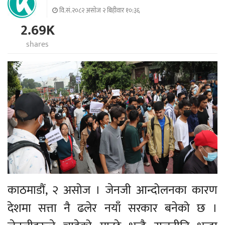
वि.सं.२०८२ असोज २ बिहीवार १०:३६
2.69K
shares
काठमाडौं, २ असोज । जेनजी आन्दोलनका कारण
देशमा सत्ता नै ढलेर नयाँ सरकार बनेको छ ।