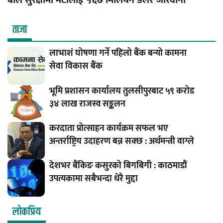
बाल सुरक्षामा मेटालाई ५६७ मिलियन डलर जरिवाना
ताजा
लाभाशं घोषणा गर्ने पहिलो बैंक बन्यो कामना
सेवा विकास बैंक
भूमि प्रशासन कार्यालय तुलसीपुरबाट ५९ करोड
३४ लाख राजस्व सङ्कलन
करदाता प्रोत्साहन कार्यक्रम सफल भए
अन्तर्राष्ट्रिय उदाहरण बन्न सक्छ : अर्थमन्त्री वाग्ले
देशभर बैंकिङ कसुरको बिगबिगी : काठमाडौं
उपत्यकामा सबैभन्दा धेरै मुद्दा
लाेकप्रिय