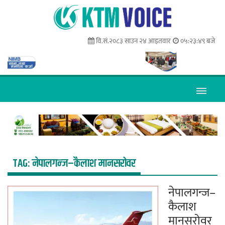
वि.सं.२०८३ साउन २४ आइतवार
०५:२३:५० बजे
TAG:
नेपालगन्ज–कैलाश मानसरोवर
नेपालगन्ज–
कैलाश
मानसरोवर