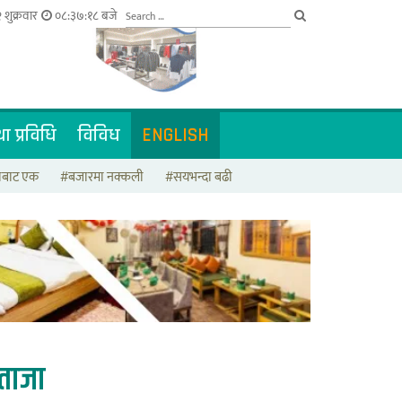
 शुक्रवार
०८:३७:१९ बजे
ा प्रविधि
विविध
ENGLISH
टाबाट एक
#बजारमा नक्कली
#सयभन्दा बढी
ताजा