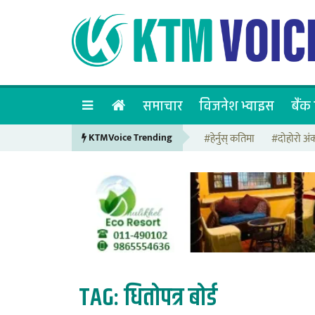
समाचार
विजनेश भ्वाइस
बैंक 
KTMVoice Trending
#हेर्नुस् कतिमा
#दोहोरो अं
TAG:
धितोपत्र बोर्ड