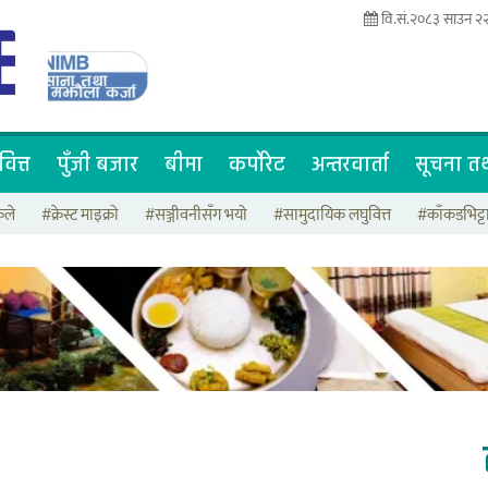
वि.सं.२०८३ साउन २२
वित्त
पुँजी बजार
बीमा
कर्पोरेट
अन्तरवार्ता
सूचना तथ
कले
#क्रेस्ट माइक्रो
#सञ्जीवनीसँग भयो
#सामुदायिक लघुवित्त
#काँकडभिट्