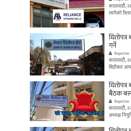
काठमाडौं, २६
लागेको रिल
धितोपत्र ब
गर्ने
Reporter
काठमाडौं, २७
बिहीबार आफ्न
धितोपत्र 
बैठक बस्
Reporter
काठमाडौं, २२
अध्यक्ष नियु