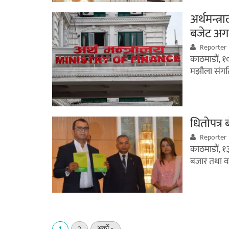
अर्थमन्त
बजेट अगाडि
Reporter
काठमाडौं, १
मझौला संगठि
धितोपत्र 
Reporter
काठमाडौं, १
बजार तथा वस
1
2
अर्को »